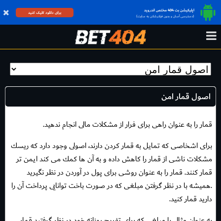
اپلیکیشن بت 404 مختص اندروید
برای دانلود کلیک کنید
(دسترسی آسان و بدون فیلترشکن به سایت)
اصول قمار امن
قمار را به عنوان راهى براى فرار از مشكلات مالى انجام ندهيد.
براى اشخاصى كه تمايل به قمار كردن دارند، اصولى وجود دارد كه ريسك
مشكلات ناشى از قمار را كاهش داده و به آن ها كمك مى كند ايمن تر
قمار كنند. قمار را به عنوان روشى براى پول در آوردن در نظر نگيريد
.هميشه با در نظر گرفتن مبلغى كه در صورت باخت توانايى پرداخت آن را
داريد قمار كنيد.
به عنوان مثال با مبلغى كه براى تفريح روزانه خود در نظر گرفتيد قمار