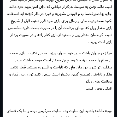
كنيد، مانند رفتن به سينما. هرگز از مبلغى كه براى امور مهم خود مانند
اجاره بها،صورتحساب و قبوض ،شهريه و غيره در نظر گرفته اید استفاده
نكنيد .محدوديت مالى و زمانى براى بازى خود قرار دهيد. قبل از شروع
بازى مقدار پول كه توانايى پرداخت آن را در صورت باخت داريد مشخص
كنيد، اگر همان مقدار پول را باختيد از بازى كنار رفته و در صورت برد از
بازى لذت ببريد .
هرگز در جبران باخت هاى خود اصرار نورزيد. سعى نكنيد با بازی مجدد،
آن مبلغ را مجددا برنده شويد چون ممكن است موجب باخت هاى
سنگين تر شود. در زمان هايى كه ناراحت و افسرده هستيد قمار نكنيد.
هنگام ناراحتى تصميم گيرى دشوار است سعى كنيد توازن بين قمار و
فعاليت هاى ديگر
زندگى برقرار كنيد.
توجه داشته باشید این سایت یک سایت سرگرمی بوده و ما یک فضای