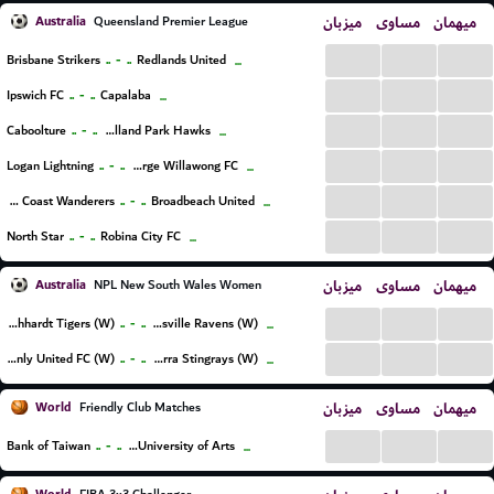
Australia
میزبان
مساوی
میهمان
Queensland Premier League
...
...
...
..
-
..
Brisbane Strikers
Redlands United
...
...
...
...
..
-
..
Ipswich FC
Capalaba
...
...
...
...
..
-
..
Caboolture
Holland Park Hawks
...
...
...
...
..
-
..
Logan Lightning
St. George Willawong FC
...
...
...
...
..
-
..
Sunshine Coast Wanderers
Broadbeach United
...
...
...
...
..
-
..
North Star
Robina City FC
...
Australia
میزبان
مساوی
میهمان
NPL New South Wales Women
...
...
...
..
-
..
Apia Leichhardt Tigers (W)
Gladesville Ravens (W)
...
...
...
...
..
-
..
Manly United FC (W)
Illawarra Stingrays (W)
...
World
میزبان
مساوی
میهمان
Friendly Club Matches
...
...
...
..
-
..
Bank of Taiwan
National Taiwan University of Arts
...