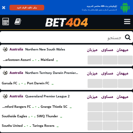
اپلیکیشن بت 404 مختص اندروید
برای دانلود کلیک کنید
(دسترسی آسان و بدون فیلترشکن به سایت)
Australia
میزبان
مساوی
میهمان
Northern New South Wales
...
...
...
..
-
..
Charlestown Azzurri
Maitland
...
Australia
میزبان
مساوی
میهمان
Northern Territory Darwin Premier League
...
...
...
..
-
..
Garuda FC
Port Darwin FC
...
Australia
میزبان
مساوی
میهمان
Queensland Premier League 2
...
...
...
..
-
..
Samford Rangers FC
Grange Thistle SC
...
...
...
...
..
-
..
Southside Eagles
SWQ Thunder
...
...
...
...
..
-
..
Souths United
Taringa Rovers
...