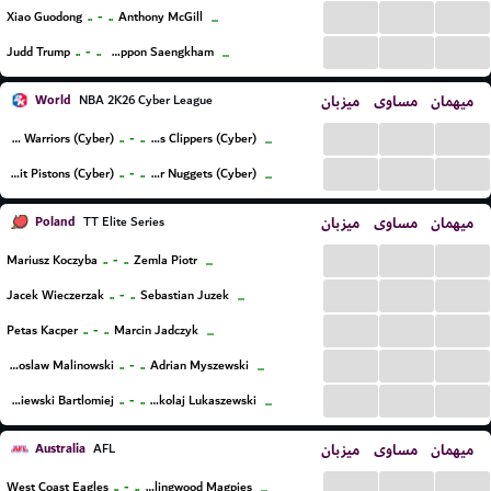
...
...
...
..
-
..
Xiao Guodong
Anthony McGill
...
...
...
...
..
-
..
Judd Trump
Noppon Saengkham
...
World
میزبان
مساوی
میهمان
NBA 2K26 Cyber League
...
...
...
..
-
..
Golden State Warriors (Cyber)
Los Angeles Clippers (Cyber)
...
...
...
...
..
-
..
Detroit Pistons (Cyber)
Denver Nuggets (Cyber)
...
Poland
میزبان
مساوی
میهمان
TT Elite Series
...
...
...
..
-
..
Mariusz Koczyba
Zemla Piotr
...
...
...
...
..
-
..
Jacek Wieczerzak
Sebastian Juzek
...
...
...
...
..
-
..
Petas Kacper
Marcin Jadczyk
...
...
...
...
..
-
..
Radoslaw Malinowski
Adrian Myszewski
...
...
...
...
..
-
..
Wisniewski Bartlomiej
Mikolaj Lukaszewski
...
Australia
میزبان
مساوی
میهمان
AFL
...
...
...
..
-
..
West Coast Eagles
Collingwood Magpies
...