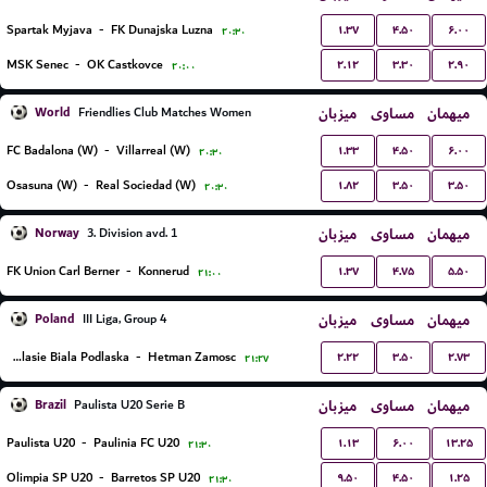
۱.۳۷
۴.۵۰
۶.۰۰
Spartak Myjava
-
FK Dunajska Luzna
۲۰:۳۰
۲.۱۲
۳.۳۰
۲.۹۰
MSK Senec
-
OK Castkovce
۲۰:۰۰
World
میزبان
مساوی
میهمان
Friendlies Club Matches Women
۱.۳۳
۴.۵۰
۶.۰۰
FC Badalona (W)
-
Villarreal (W)
۲۰:۳۰
۱.۸۲
۳.۵۰
۳.۵۰
Osasuna (W)
-
Real Sociedad (W)
۲۰:۳۰
Norway
میزبان
مساوی
میهمان
3. Division avd. 1
۱.۳۷
۴.۷۵
۵.۵۰
FK Union Carl Berner
-
Konnerud
۲۱:۰۰
Poland
میزبان
مساوی
میهمان
III Liga, Group 4
۲.۲۲
۳.۵۰
۲.۷۳
MKS Podlasie Biala Podlaska
-
Hetman Zamosc
۲۱:۲۷
Brazil
میزبان
مساوی
میهمان
Paulista U20 Serie B
۱.۱۳
۶.۰۰
۱۳.۲۵
Paulista U20
-
Paulinia FC U20
۲۱:۳۰
۹.۵۰
۴.۵۰
۱.۲۵
Olimpia SP U20
-
Barretos SP U20
۲۱:۳۰