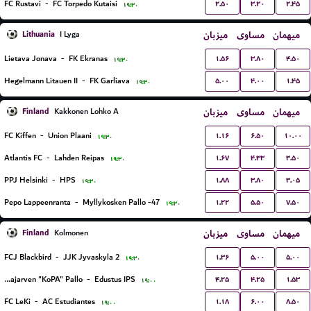
۲.۵۰
۳.۲۰
۲.۴۵
FC Rustavi
-
FC Torpedo Kutaisi
۱۹:۳۰
Lithuania
میزبان
مساوی
میهمان
I Lyga
۱.۵۶
۳.۸۰
۴.۵۰
Lietava Jonava
-
FK Ekranas
۱۹:۳۰
۵.۰۰
۴.۰۰
۱.۴۵
Hegelmann Litauen II
-
FK Garliava
۱۹:۳۰
Finland
میزبان
مساوی
میهمان
Kakkonen Lohko A
۱.۱۶
۶.۵۰
۱۰.۰۰
FC Kiffen
-
Union Plaani
۱۹:۳۰
۱.۶۷
۴.۳۳
۳.۵۰
Atlantis FC
-
Lahden Reipas
۱۹:۳۰
۱.۸۸
۳.۸۰
۳.۰۵
PPJ Helsinki
-
HPS
۱۹:۳۰
۱.۲۲
۵.۵۰
۷.۵۰
Pepo Lappeenranta
-
Myllykosken Pallo -47
۱۹:۳۰
Finland
میزبان
مساوی
میهمان
Kolmonen
۱.۳۶
۵.۰۰
۵.۰۰
FCJ Blackbird
-
JJK Jyvaskyla 2
۱۹:۳۰
۴.۲۵
۴.۲۵
۱.۵۳
Kotajarven "KoPA" Pallo
-
Edustus IPS
۱۹:۰۰
۱.۱۸
۶.۰۰
۸.۵۰
FC LeKi
-
AC Estudiantes
۱۹:۰۰