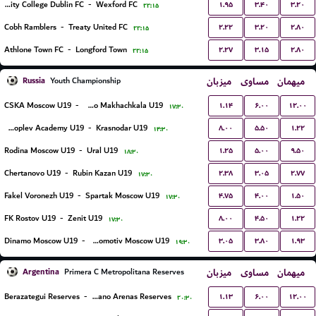
۱.۹۵
۳.۴۰
۳.۲۰
University College Dublin FC
-
Wexford FC
۲۲:۱۵
۲.۲۲
۳.۲۰
۲.۸۰
Cobh Ramblers
-
Treaty United FC
۲۲:۱۵
۲.۲۷
۳.۱۵
۲.۸۰
Athlone Town FC
-
Longford Town
۲۲:۱۵
Russia
میزبان
مساوی
میهمان
Youth Championship
۱.۱۴
۶.۰۰
۱۲.۰۰
CSKA Moscow U19
-
Dinamo Makhachkala U19
۱۷:۳۰
۸.۰۰
۵.۵۰
۱.۲۲
Konoplev Academy U19
-
Krasnodar U19
۱۴:۳۰
۱.۲۵
۵.۰۰
۹.۵۰
Rodina Moscow U19
-
Ural U19
۱۸:۳۰
۲.۳۸
۳.۰۵
۲.۷۷
Chertanovo U19
-
Rubin Kazan U19
۱۷:۳۰
۴.۷۵
۴.۰۰
۱.۵۰
Fakel Voronezh U19
-
Spartak Moscow U19
۱۷:۳۰
۸.۰۰
۴.۵۰
۱.۲۲
FK Rostov U19
-
Zenit U19
۱۷:۳۰
۳.۰۵
۳.۸۰
۱.۹۳
Dinamo Moscow U19
-
Lokomotiv Moscow U19
۱۹:۳۰
Argentina
میزبان
مساوی
میهمان
Primera C Metropolitana Reserves
۱.۱۳
۶.۰۰
۱۲.۰۰
Berazategui Reserves
-
Victoriano Arenas Reserves
۲۰:۳۰