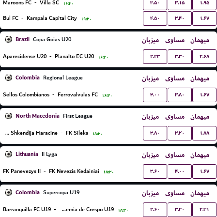
۳.۵۰
۳.۱۵
۱.۹۵
Maroons FC
-
Villa SC
۱۶:۳۰
۴.۵۰
۳.۴۰
۱.۶۷
Bul FC
-
Kampala Capital City
۱۹:۳۰
Brazil
میزبان
مساوی
میهمان
Copa Goias U20
۲.۲۳
۳.۳۰
۲.۶۸
Aparecidense U20
-
Planalto EC U20
۱۶:۳۰
Colombia
میزبان
مساوی
میهمان
Regional League
۴.۰۰
۳.۸۰
۱.۶۷
Sellos Colombianos
-
Ferrovalvulas FC
۱۶:۳۰
North Macedonia
میزبان
مساوی
میهمان
First League
۳.۸۰
۳.۲۰
۱.۸۸
KF Shkendija Haracine
-
FK Sileks
۱۸:۳۰
Lithuania
میزبان
مساوی
میهمان
II Lyga
۳.۶۰
۴.۰۰
۱.۶۷
FK Panevezys II
-
FK Nevezis Kedainiai
۱۸:۳۰
Colombia
میزبان
مساوی
میهمان
Supercopa U19
۲.۶۰
۳.۲۰
۲.۳۱
Barranquilla FC U19
-
Academia de Crespo U19
۱۸:۳۰