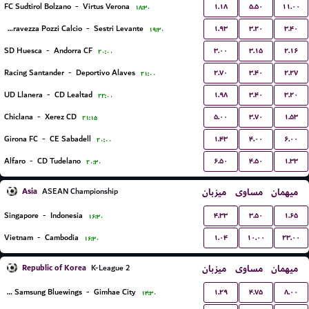
۱.۱۸
۵.۵۰
۱۱.۰۰
FC Sudtirol Bolzano
-
Virtus Verona
۱۸:۳۰
۱.۹۳
۳.۲۰
۳.۴۰
ASD Seravezza Pozzi Calcio
-
Sestri Levante
۱۹:۳۰
۳.۰۰
۳.۱۵
۲.۱۶
SD Huesca
-
Andorra CF
۲۰:۰۰
۲.۷۰
۳.۴۰
۲.۲۷
Racing Santander
-
Deportivo Alaves
۲۱:۰۰
۱.۹۸
۳.۴۰
۳.۲۰
UD Llanera
-
CD Lealtad
۲۲:۰۰
۵.۰۰
۳.۷۰
۱.۵۳
Chiclana
-
Xerez CD
۲۱:۱۵
۱.۴۳
۴.۰۰
۶.۰۰
Girona FC
-
CE Sabadell
۲۰:۰۰
۶.۵۰
۴.۵۰
۱.۳۳
Alfaro
-
CD Tudelano
۲۰:۳۰
Asia
میزبان
مساوی
میهمان
ASEAN Championship
۴.۳۳
۳.۵۰
۱.۶۵
Singapore
-
Indonesia
۱۶:۳۰
۱.۰۴
۱۰.۰۰
۲۳.۰۰
Vietnam
-
Cambodia
۱۶:۳۰
Republic of Korea
میزبان
مساوی
میهمان
K-League 2
۱.۲۹
۴.۷۵
۸.۰۰
Suwon Samsung Bluewings
-
Gimhae City
۱۴:۳۰