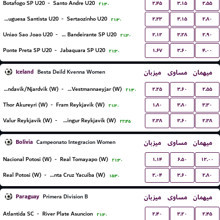
۲.۴۵
۳.۱۵
۲.۵۵
Botafogo SP U20
-
Santo Andre U20
۲۱:۳۰
۲.۲۳
۳.۱۵
۲.۸۰
Portuguesa Santista U20
-
Sertaozinho U20
۲۱:۳۰
۲.۱۲
۳.۲۸
۲.۹۰
Uniao Sao Joao U20
-
CA Bandeirante SP U20
۲۱:۳۰
۱.۶۷
۳.۶۰
۴.۰۰
Ponte Preta SP U20
-
Jabaquara SP U20
۲۱:۳۰
Iceland
میزبان
مساوی
میهمان
Besta Deild Kvenna Women
۲.۲۵
۳.۶۰
۲.۵۵
Grindavik/Njardvik (W)
-
IBV Vestmannaeyjar (W)
۲۱:۳۰
۱.۸۰
۳.۸۰
۳.۳۰
Thor Akureyri (W)
-
Fram Reykjavik (W)
۲۱:۳۰
۲.۳۸
۳.۶۰
۲.۳۸
Valur Reykjavik (W)
-
Vikingur Reykjavik (W)
۲۲:۴۵
Bolivia
میزبان
مساوی
میهمان
Campeonato Integracion Women
۱.۱۴
۶.۵۰
۱۲.۰۰
Nacional Potosi (W)
-
Real Tomayapo (W)
۲۱:۳۰
۲.۰۴
۳.۶۰
۲.۸۰
Real Potosi (W)
-
Real Santa Cruz Yacuiba (W)
۱۵:۳۰
Paraguay
میزبان
مساوی
میهمان
Primera Division B
۲.۴۰
۳.۲۰
۲.۴۵
Atlantida SC
-
River Plate Asuncion
۲۱:۳۰