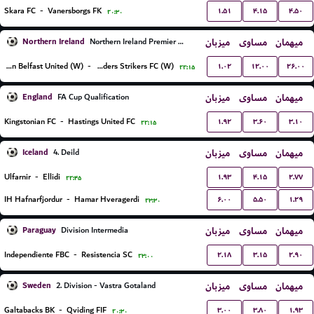
۱.۵۱
۴.۱۵
۴.۵۰
Skara FC
-
Vanersborgs FK
۲۰:۳۰
Northern Ireland
میزبان
مساوی
میهمان
Northern Ireland Premier League Women
۱.۰۲
۱۲.۰۰
۲۶.۰۰
Glentoran Belfast United (W)
-
Crusaders Strikers FC (W)
۲۲:۱۵
England
میزبان
مساوی
میهمان
FA Cup Qualification
۱.۹۲
۳.۶۰
۳.۱۰
Kingstonian FC
-
Hastings United FC
۲۲:۱۵
Iceland
میزبان
مساوی
میهمان
4. Deild
۱.۹۳
۴.۱۵
۲.۷۷
Ulfarnir
-
Ellidi
۲۲:۴۵
۶.۰۰
۵.۵۰
۱.۲۹
IH Hafnarfjordur
-
Hamar Hveragerdi
۲۳:۳۰
Paraguay
میزبان
مساوی
میهمان
Division Intermedia
۲.۱۸
۳.۱۵
۲.۹۰
Independiente FBC
-
Resistencia SC
۲۳:۰۰
Sweden
میزبان
مساوی
میهمان
2. Division - Vastra Gotaland
۳.۰۰
۳.۸۰
۱.۹۳
Galtabacks BK
-
Qviding FIF
۲۰:۳۰