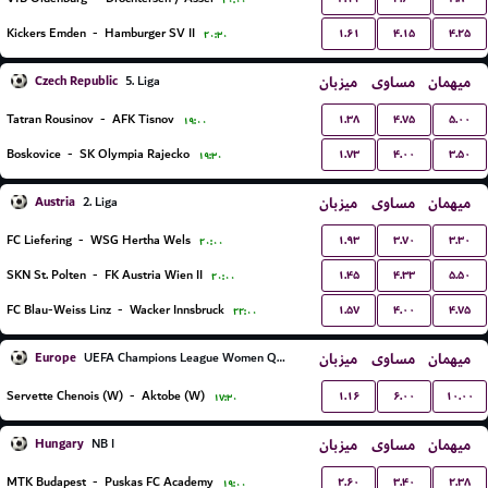
۲۰:۰۰
۱.۶۱
۴.۱۵
۴.۲۵
Kickers Emden
-
Hamburger SV II
۲۰:۳۰
Czech Republic
میزبان
مساوی
میهمان
5. Liga
۱.۳۸
۴.۷۵
۵.۰۰
Tatran Rousinov
-
AFK Tisnov
۱۹:۰۰
۱.۷۳
۴.۰۰
۳.۵۰
Boskovice
-
SK Olympia Rajecko
۱۹:۳۰
Austria
میزبان
مساوی
میهمان
2. Liga
۱.۹۳
۳.۷۰
۳.۳۰
FC Liefering
-
WSG Hertha Wels
۲۰:۰۰
۱.۴۵
۴.۳۳
۵.۵۰
SKN St. Polten
-
FK Austria Wien II
۲۰:۰۰
۱.۵۷
۴.۰۰
۴.۷۵
FC Blau-Weiss Linz
-
Wacker Innsbruck
۲۲:۰۰
Europe
میزبان
مساوی
میهمان
UEFA Champions League Women Qualification
۱.۱۶
۶.۰۰
۱۰.۰۰
Servette Chenois (W)
-
Aktobe (W)
۱۷:۳۰
Hungary
میزبان
مساوی
میهمان
NB I
۲.۶۰
۳.۴۰
۲.۳۸
MTK Budapest
-
Puskas FC Academy
۱۹:۰۰