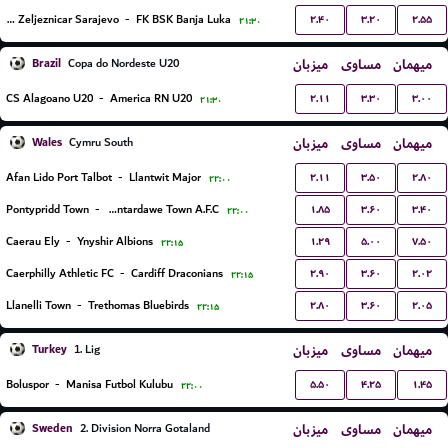
۲.۴۰
۳.۲۰
۲.۵۵
FK Zeljeznicar Sarajevo
-
FK BSK Banja Luka
۲۱:۳۰
Brazil
میزبان
مساوی
میهمان
Copa do Nordeste U20
۲.۱۱
۳.۳۰
۳.۰۰
CS Alagoano U20
-
America RN U20
۲۱:۳۰
Wales
میزبان
مساوی
میهمان
Cymru South
۲.۱۱
۳.۵۰
۲.۸۰
Afan Lido Port Talbot
-
Llantwit Major
۲۲:۰۰
۱.۸۵
۳.۶۰
۳.۴۰
Pontypridd Town
-
Pontardawe Town A.F.C.
۲۲:۰۰
۱.۲۹
۵.۰۰
۷.۵۰
Caerau Ely
-
Ynyshir Albions
۲۲:۱۵
۲.۹۰
۳.۶۰
۲.۰۲
Caerphilly Athletic FC
-
Cardiff Draconians
۲۲:۱۵
۲.۸۰
۳.۶۰
۲.۰۵
Llanelli Town
-
Trethomas Bluebirds
۲۲:۱۵
Turkey
میزبان
مساوی
میهمان
1. Lig
۵.۵۰
۴.۲۵
۱.۴۵
Boluspor
-
Manisa Futbol Kulubu
۲۲:۰۰
Sweden
میزبان
مساوی
میهمان
2. Division Norra Gotaland