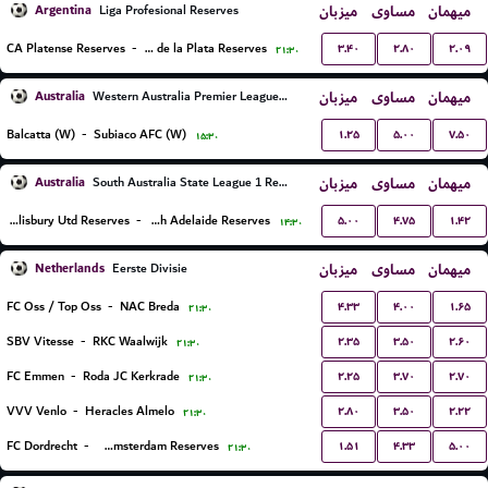
Argentina
میزبان
مساوی
میهمان
Liga Profesional Reserves
۳.۴۰
۲.۸۰
۲.۰۹
CA Platense Reserves
-
Estudiantes de la Plata Reserves
۲۱:۳۰
Australia
میزبان
مساوی
میهمان
Western Australia Premier League Women
۱.۲۵
۵.۰۰
۷.۵۰
Balcatta (W)
-
Subiaco AFC (W)
۱۵:۳۰
Australia
میزبان
مساوی
میهمان
South Australia State League 1 Reserves
۵.۰۰
۴.۷۵
۱.۴۲
Salisbury Utd Reserves
-
South Adelaide Reserves
۱۴:۳۰
Netherlands
میزبان
مساوی
میهمان
Eerste Divisie
۴.۳۳
۴.۰۰
۱.۶۵
FC Oss / Top Oss
-
NAC Breda
۲۱:۳۰
۲.۳۵
۳.۵۰
۲.۶۰
SBV Vitesse
-
RKC Waalwijk
۲۱:۳۰
۲.۲۵
۳.۷۰
۲.۷۰
FC Emmen
-
Roda JC Kerkrade
۲۱:۳۰
۲.۸۰
۳.۵۰
۲.۲۲
VVV Venlo
-
Heracles Almelo
۲۱:۳۰
۱.۵۱
۴.۳۳
۵.۰۰
FC Dordrecht
-
Ajax Amsterdam Reserves
۲۱:۳۰