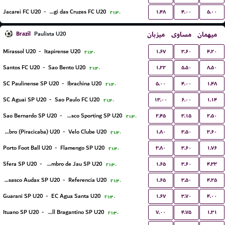
۱.۴۸
۴.۰۰
۵.۰۰
Jacarei FC U20
-
Uniao Mogi das Cruzes FC U20
۲۱:۳۰
Brazil
میزبان
مساوی
میهمان
Paulista U20
۱.۶۷
۳.۶۰
۴.۲۰
Mirassol U20
-
Itapirense U20
۲۱:۳۰
۱.۲۲
۵.۵۰
۸.۵۰
Santos FC U20
-
Sao Bento U20
۲۱:۳۰
۵.۰۰
۴.۰۰
۱.۴۸
SC Paulinense SP U20
-
Ibrachina U20
۲۱:۳۰
۱۳.۰۰
۶.۰۰
۱.۱۴
SC Aguai SP U20
-
Sao Paulo FC U20
۲۱:۳۰
۲.۴۵
۳.۱۵
۲.۵۰
Sao Bernardo SP U20
-
Osasco Sporting SP U20
۲۱:۳۰
۱.۸۰
۳.۵۰
۳.۶۰
XV de Novembro (Piracicaba) U20
-
Velo Clube U20
۲۱:۳۰
۳.۸۰
۳.۶۰
۱.۷۶
Porto Foot Ball U20
-
Flamengo SP U20
۲۱:۳۰
۱.۶۵
۳.۶۰
۴.۳۳
Sfera SP U20
-
EC XV de Novembro de Jau SP U20
۲۱:۳۰
۱.۶۵
۳.۵۰
۴.۲۵
Gremio Osasco Audax SP U20
-
Referencia U20
۲۱:۳۰
۱.۶۷
۳.۷۰
۴.۰۰
Guarani SP U20
-
EC Agua Santa U20
۲۱:۳۰
۷.۰۰
۴.۷۵
۱.۳۱
Ituano SP U20
-
Red Bull Bragantino SP U20
۲۱:۳۰