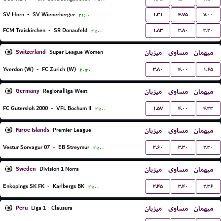
۱.۳۱
۴.۷۵
۷.۰۰
SV Horn
-
SV Wienerberger
۲۱:۰۰
۱.۸۳
۳.۸۰
۳.۲۰
FCM Traiskirchen
-
SR Donaufeld
۲۱:۰۰
Switzerland
میزبان
مساوی
میهمان
Super League Women
۳.۸۰
۴.۰۰
۱.۶۵
Yverdon (W)
-
FC Zurich (W)
۲۰:۳۰
Germany
میزبان
مساوی
میهمان
Regionalliga West
۱.۵۷
۴.۰۰
۴.۳۳
FC Gutersloh 2000
-
VFL Bochum II
۲۱:۰۰
Faroe Islands
میزبان
مساوی
میهمان
Premier League
۲.۶۰
۳.۳۰
۲.۳۰
07 Vestur Sorvagur
-
EB Streymur
۲۱:۰۰
Sweden
میزبان
مساوی
میهمان
Division 1 Norra
۲.۴۵
۳.۴۰
۲.۳۶
Enkopings SK FK
-
Karlbergs BK
۲۱:۰۰
Peru
میزبان
مساوی
میهمان
Liga 1 - Clausura