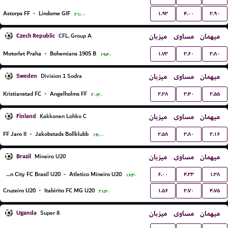
۱.۹۳
۴.۰۰
۲.۹۰
Astorps FF
-
Lindome GIF
۲۱:۰۰
Czech Republic
میزبان
مساوی
میهمان
CFL, Group A
۱.۷۳
۳.۶۰
۳.۸۰
Motorlet Praha
-
Bohemians 1905 B
۱۹:۳۰
Sweden
میزبان
مساوی
میهمان
Division 1 Sodra
۲.۳۸
۳.۴۰
۲.۵۵
Kristianstad FC
-
Angelholms FF
۲۰:۳۰
Finland
میزبان
مساوی
میهمان
Kakkonen Lohko C
۲.۵۸
۳.۸۰
۲.۱۶
FF Jaro II
-
Jakobstads Bollklubb
۱۹:۰۰
Brazil
میزبان
مساوی
میهمان
Mineiro U20
۶.۰۰
۴.۳۳
۱.۳۸
Boston City FC Brasil U20
-
Atletico Mineiro U20
۱۶:۳۰
۱.۵۶
۳.۷۰
۴.۷۵
Cruzeiro U20
-
Itabirito FC MG U20
۲۱:۳۰
Uganda
میزبان
مساوی
میهمان
Super 8