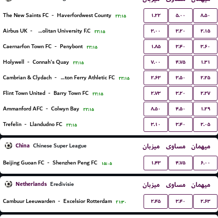
۱.۲۲
۵.۰۰
۸.۵۰
The New Saints FC
-
Haverfordwest County
۲۲:۱۵
۳.۰۰
۳.۲۰
۲.۱۵
Airbus UK
-
Cardiff Metropolitan University F.C.
۲۲:۱۵
۱.۸۵
۳.۴۰
۳.۶۰
Caernarfon Town FC
-
Penybont
۲۲:۱۵
۷.۰۰
۴.۷۵
۱.۳۱
Holywell
-
Connah's Quay
۲۲:۱۵
۲.۶۳
۳.۵۰
۲.۲۵
Cambrian & Clydach
-
Briton Ferry Athletic FC
۲۲:۱۵
۲.۷۳
۳.۲۰
۲.۲۷
Flint Town United
-
Barry Town FC
۲۲:۱۵
۸.۵۰
۴.۵۰
۱.۲۹
Ammanford AFC
-
Colwyn Bay
۲۲:۱۵
۳.۱۰
۳.۴۰
۲.۰۵
Trefelin
-
Llandudno FC
۲۲:۱۵
China
میزبان
مساوی
میهمان
Chinese Super League
۱.۴۳
۴.۷۵
۶.۰۰
Beijing Guoan FC
-
Shenzhen Peng FC
۱۵:۰۵
Netherlands
میزبان
مساوی
میهمان
Eredivisie
۲.۴۵
۳.۴۰
۲.۶۳
Cambuur Leeuwarden
-
Excelsior Rotterdam
۲۱:۳۰