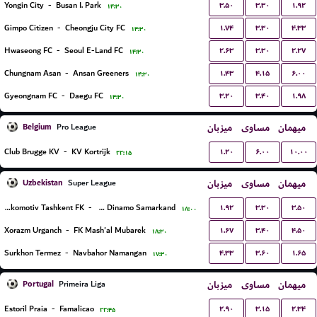
۳.۵۰
۳.۳۰
۱.۹۲
Yongin City
-
Busan I. Park
۱۴:۳۰
۱.۷۴
۳.۳۰
۴.۳۳
Gimpo Citizen
-
Cheongju City FC
۱۴:۳۰
۲.۶۳
۳.۳۰
۲.۲۷
Hwaseong FC
-
Seoul E-Land FC
۱۴:۳۰
۱.۴۳
۴.۱۵
۶.۰۰
Chungnam Asan
-
Ansan Greeners
۱۴:۳۰
۳.۲۰
۳.۴۰
۱.۹۸
Gyeongnam FC
-
Daegu FC
۱۴:۳۰
Belgium
میزبان
مساوی
میهمان
Pro League
۱.۲۰
۶.۰۰
۱۰.۰۰
Club Brugge KV
-
KV Kortrijk
۲۲:۱۵
Uzbekistan
میزبان
مساوی
میهمان
Super League
۱.۹۲
۳.۳۰
۳.۵۰
Lokomotiv Tashkent FK
-
PFK Dinamo Samarkand
۱۸:۰۰
۱.۶۷
۳.۴۰
۴.۵۰
Xorazm Urganch
-
FK Mash'al Mubarek
۱۸:۳۰
۴.۳۳
۳.۶۰
۱.۶۵
Surkhon Termez
-
Navbahor Namangan
۱۷:۳۰
Portugal
میزبان
مساوی
میهمان
Primeira Liga
۲.۹۰
۳.۱۵
۲.۳۴
Estoril Praia
-
Famalicao
۲۲:۴۵