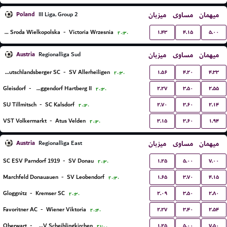
Poland
میزبان
مساوی
میهمان
III Liga, Group 2
۱.۴۳
۴.۱۵
۵.۰۰
Polonia Sroda Wielkopolska
-
Victoria Wrzesnia
۲۰:۳۰
Austria
میزبان
مساوی
میهمان
Regionalliga Sud
۱.۵۶
۴.۲۰
۴.۳۳
Deutschlandsberger SC
-
SV Allerheiligen
۲۰:۳۰
۲.۲۷
۳.۵۰
۲.۵۵
Gleisdorf
-
FSC Eggendorf Hartberg II
۲۰:۳۰
۲.۷۰
۳.۶۰
۲.۱۴
SU Tillmitsch
-
SC Kalsdorf
۲۰:۳۰
۳.۱۵
۳.۶۰
۱.۹۴
VST Volkermarkt
-
Atus Velden
۲۰:۳۰
Austria
میزبان
مساوی
میهمان
Regionalliga East
۱.۲۵
۵.۰۰
۷.۰۰
SC ESV Parndorf 1919
-
SV Donau
۲۰:۳۰
۱.۶۵
۳.۷۰
۴.۱۵
Marchfeld Donauauen
-
SV Leobendorf
۲۰:۳۰
۲.۰۹
۳.۵۰
۲.۸۰
Gloggnitz
-
Kremser SC
۲۰:۳۰
۲.۲۷
۳.۴۰
۲.۵۴
Favoritner AC
-
Wiener Viktoria
۲۰:۴۰
۱.۲۵
۵.۰۰
۷.۵۰
Oberwart
-
USV Scheiblingkirchen
۲۱:۰۰