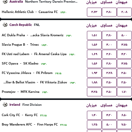
Australia
میزبان
مساوی
میهمان
Northern Territory Darwin Premier League
۲.۶۳
۳.۸۰
۲.۰۸
Hellenic Athletic Club
-
Casuarina FC
۱۴:۳۰
Czech Republic
میزبان
مساوی
میهمان
FNL
۱.۵۱
۳.۸۰
۵.۰۰
AC Dukla Praha
-
SK Hanacka Slavia Kromeriz
۱۹:۳۰
۱.۵۶
۴.۰۰
۴.۷۵
Slavia Prague B
-
Trinec
۱۸:۳۰
۱.۶۹
۳.۶۰
۴.۲۰
FK Usti nad Labem
-
Fk Arsenal Ceska Lipa
۱۹:۳۰
۱.۵۶
۳.۸۰
۴.۷۵
SFC Opava
-
SK Kladno
۱۹:۳۰
۱.۹۴
۳.۲۸
۳.۵۰
FC Vysocina Jihlava
-
FK Pribram
۱۹:۱۵
۱.۸۸
۳.۵۰
۳.۵۰
FC Sellier & Bellot Vlasim
-
FK Viktoria Zizkov
۱۹:۳۰
۴.۲۵
۳.۵۰
۱.۷۰
Prostejov
-
MFK Karvina
۱۹:۳۰
Ireland
میزبان
مساوی
میهمان
First Division
۱.۴۰
۴.۲۰
۶.۵۰
Cork City FC
-
Kerry FC
۲۲:۱۵
۱.۲۵
۵.۰۰
۷.۵۰
Bray Wanderers AFC
-
Finn Harps FC
۲۲:۱۵