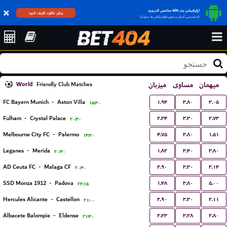
اپلیکیشن بت 404 مختص اندروید
برای دانلود کلیک کنید
(دسترسی آسان و بدون فیلترشکن به سایت)
World
میزبان
مساوی
میهمان
Friendly Club Matches
۱.۹۴
۳.۸۰
۳.۰۵
FC Bayern Munich
-
Aston Villa
۱۵:۳۰
۲.۳۴
۳.۳۰
۲.۷۳
Fulham
-
Crystal Palace
۲۰:۳۰
۴.۷۵
۳.۸۰
۱.۵۱
Melbourne City FC
-
Palermo
۱۴:۳۰
۱.۸۲
۳.۴۰
۳.۸۰
Leganes
-
Merida
۲۰:۳۰
۲.۹۰
۳.۳۰
۲.۱۴
AD Ceuta FC
-
Malaga CF
۲۰:۳۰
۱.۴۸
۳.۸۰
۵.۰۰
SSD Monza 1912
-
Padova
۲۲:۱۵
۲.۹۰
۳.۳۰
۲.۱۱
Hercules Alicante
-
Castellon
۲۱:۰۰
۲.۲۳
۳.۲۸
۲.۸۰
Albacete Balompie
-
Eldense
۲۱:۳۰