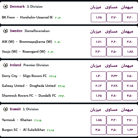
Denmark
میزبان
مساوی
میهمان
3. Division
۱.۶۵
۳.۷۰
۴.۲۰
BK Frem
-
Horsholm-Usserod IK
۲۰:۳۰
Sweden
میزبان
مساوی
میهمان
Damallsvenskan
۱.۷۱
۳.۶۰
۳.۸۰
AIK (W)
-
Brommapojkarna (W)
۲۰:۳۰
۳.۳۰
۳.۵۰
۱.۸۸
Vaxjo (W)
-
Rosengard (W)
۲۰:۳۰
Ireland
میزبان
مساوی
میهمان
Premier Division
۱.۴۰
۴.۳۳
۶.۵۰
Derry City
-
Sligo Rovers FC
۲۲:۱۵
۲.۱۲
۳.۲۸
۳.۱۵
Galway United
-
Drogheda United
۲۲:۱۵
۱.۶۵
۳.۸۰
۴.۵۰
Shamrock Rovers FC
-
Dundalk FC
۲۲:۳۰
Kuwait
میزبان
مساوی
میهمان
1. Division
۱.۸۵
۳.۲۰
۳.۷۰
Yarmouk
-
Khaitan
۲۱:۱۵
۴.۵۰
۳.۵۰
۱.۶۳
Burgan SC
-
Al Sulaibikhat
۲۱:۱۵