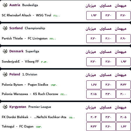
Austria
میزبان
مساوی
میهمان
Bundesliga
۱.۹۳
۳.۳۰
۳.۷۰
SC Rheindorf Altach
-
WSG Tirol
۲۱:۰۰
Scotland
میزبان
مساوی
میهمان
Championship
۲.۳۰
۳.۱۰
۲.۹۰
Partick Thistle
-
FC Livingston
۲۲:۰۰
Denmark
میزبان
مساوی
میهمان
Superliga
۳.۳۰
۳.۷۰
۱.۹۳
SonderjyskE
-
Viborg FF
۲۰:۳۰
Poland
میزبان
مساوی
میهمان
1. Division
۱.۶۷
۳.۶۰
۴.۳۳
Polonia Bytom
-
Pogon Siedlce
۱۹:۳۰
۲.۱۵
۳.۳۰
۳.۰۰
Polonia Warszawa
-
KS Ruch Chorzow
۲۲:۰۰
Kyrgyzstan
میزبان
مساوی
میهمان
Premier League
۲.۰۴
۳.۳۰
۳.۰۵
FK Dordoi Bishkek
-
FK Neftchi Kochkor-Ata
۱۸:۰۰
۴.۳۳
۳.۶۰
۱.۶۳
Toktogul
-
FC Ozgon
۱۷:۳۰