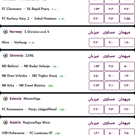
۱.۷۳
۳.۶۰
۳.۷۰
FC Chomutov
-
Sk Rapid Psary
۲۰:۰۰
۲.۳۰
۳.۴۰
۲.۵۵
1. FC Karlovy Vary
-
Sokol Hostoun
۲۰:۳۰
Norway
میزبان
مساوی
میهمان
3. Division avd. 4
۳.۲۰
۴.۰۰
۱.۸۰
Akra
-
Varhaug
۲۰:۳۰
Slovenia
میزبان
مساوی
میهمان
2.SNL
۱.۵۳
۳.۸۰
۵.۰۰
ND Beltinci
-
NK Rudar Velenje
۱۹:۰۰
۶.۵۰
۴.۰۰
۱.۴۰
NK Dren Vrhinka
-
ND Triglav Kranj
۱۹:۰۰
۲.۶۳
۳.۱۰
۲.۴۰
NK Krka
-
NK Emmi Bistrica
۱۹:۳۰
Estonia
میزبان
مساوی
میهمان
Meistriliiga
۲.۶۰
۳.۴۰
۲.۳۰
FC Kuressaare
-
Harju Jalgpallikool
۱۹:۳۰
Austria
میزبان
مساوی
میهمان
Regionalliga West
۱.۳۱
۵.۰۰
۶.۵۰
VfB Hohenems
-
FC Lustenau 07
۱۹:۳۰