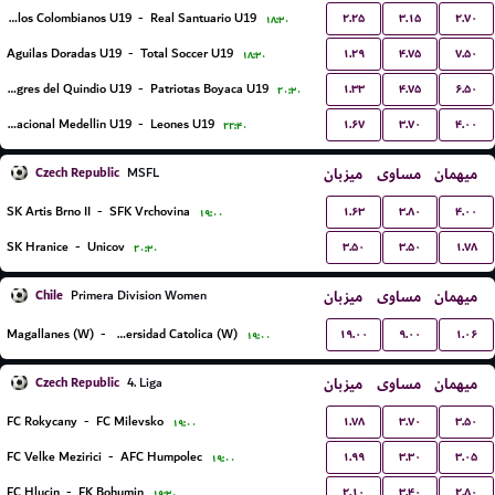
۲.۲۵
۳.۱۵
۲.۷۰
Sellos Colombianos U19
-
Real Santuario U19
۱۸:۳۰
۱.۲۹
۴.۷۵
۷.۵۰
Aguilas Doradas U19
-
Total Soccer U19
۱۸:۳۰
۱.۳۳
۴.۷۵
۶.۵۰
Tigres del Quindio U19
-
Patriotas Boyaca U19
۲۰:۳۰
۱.۶۷
۳.۷۰
۴.۰۰
Atletico Nacional Medellin U19
-
Leones U19
۲۲:۴۰
Czech Republic
میزبان
مساوی
میهمان
MSFL
۱.۶۳
۳.۸۰
۴.۰۰
SK Artis Brno II
-
SFK Vrchovina
۱۹:۰۰
۳.۵۰
۳.۵۰
۱.۷۸
SK Hranice
-
Unicov
۲۰:۳۰
Chile
میزبان
مساوی
میهمان
Primera Division Women
۱۹.۰۰
۹.۰۰
۱.۰۶
Magallanes (W)
-
Universidad Catolica (W)
۱۹:۰۰
Czech Republic
میزبان
مساوی
میهمان
4. Liga
۱.۷۸
۳.۷۰
۳.۵۰
FC Rokycany
-
FC Milevsko
۱۹:۰۰
۱.۹۹
۳.۳۰
۳.۰۵
FC Velke Mezirici
-
AFC Humpolec
۱۹:۰۰
۲.۱۰
۳.۴۰
۲.۸۰
FC Hlucin
-
FK Bohumin
۱۹:۳۰