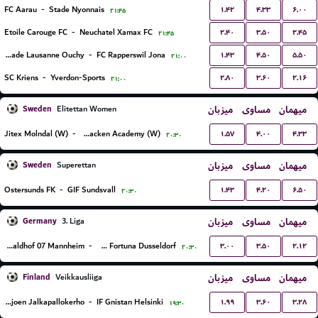
۱.۴۲
۴.۳۳
۶.۰۰
FC Aarau
-
Stade Nyonnais
۲۱:۴۵
۲.۴۰
۳.۵۰
۲.۴۵
Etoile Carouge FC
-
Neuchatel Xamax FC
۲۱:۴۵
۱.۴۳
۴.۵۰
۵.۵۰
FC Stade Lausanne Ouchy
-
FC Rapperswil Jona
۲۱:۰۰
۲.۸۰
۳.۶۰
۲.۱۶
SC Kriens
-
Yverdon-Sports
۲۱:۰۰
Sweden
میزبان
مساوی
میهمان
Elitettan Women
۱.۵۷
۴.۰۰
۴.۳۳
Jitex Molndal (W)
-
BK Hacken Academy (W)
۲۰:۳۰
Sweden
میزبان
مساوی
میهمان
Superettan
۱.۴۳
۴.۲۰
۶.۵۰
Ostersunds FK
-
GIF Sundsvall
۲۰:۳۰
Germany
میزبان
مساوی
میهمان
3. Liga
۳.۰۰
۳.۵۰
۲.۱۲
SV Waldhof 07 Mannheim
-
TSV Fortuna Dusseldorf
۲۰:۳۰
Finland
میزبان
مساوی
میهمان
Veikkausliiga
۱.۹۹
۳.۶۰
۳.۲۸
Seinajoen Jalkapallokerho
-
IF Gnistan Helsinki
۱۹:۳۰