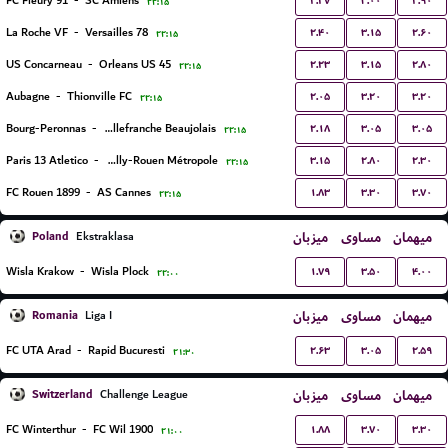
۲.۲۷
۳.۰۰
۲.۹۰
FC Fleury 91
-
SC Amiens
۲۲:۱۵
۲.۴۰
۳.۱۵
۲.۶۰
La Roche VF
-
Versailles 78
۲۲:۱۵
۲.۲۳
۳.۱۵
۲.۸۰
US Concarneau
-
Orleans US 45
۲۲:۱۵
۲.۰۵
۳.۲۰
۳.۲۰
Aubagne
-
Thionville FC
۲۲:۱۵
۲.۱۸
۳.۰۵
۳.۰۵
Bourg-Peronnas
-
FC Villefranche Beaujolais
۲۲:۱۵
۳.۱۵
۲.۸۰
۲.۳۰
Paris 13 Atletico
-
US Quevilly-Rouen Métropole
۲۲:۱۵
۱.۸۳
۳.۳۰
۳.۷۰
FC Rouen 1899
-
AS Cannes
۲۲:۱۵
Poland
میزبان
مساوی
میهمان
Ekstraklasa
۱.۷۹
۳.۵۰
۴.۰۰
Wisla Krakow
-
Wisla Plock
۲۲:۰۰
Romania
میزبان
مساوی
میهمان
Liga I
۲.۶۳
۳.۰۵
۲.۵۹
FC UTA Arad
-
Rapid Bucuresti
۲۱:۳۰
Switzerland
میزبان
مساوی
میهمان
Challenge League
۱.۸۸
۳.۷۰
۳.۳۰
FC Winterthur
-
FC Wil 1900
۲۱:۰۰