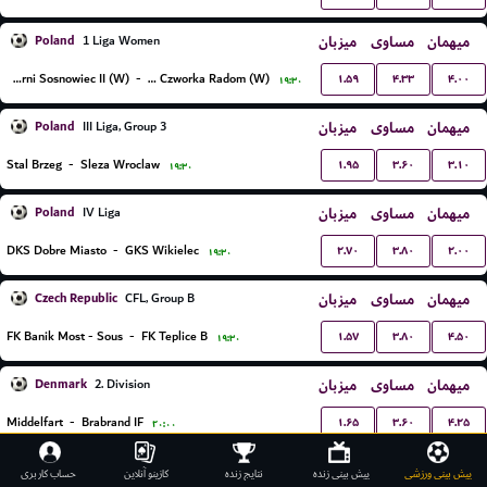
Poland
میزبان
مساوی
میهمان
1 Liga Women
۱.۵۹
۴.۳۳
۴.۰۰
Czarni Sosnowiec II (W)
-
Sportowa Czworka Radom (W)
۱۹:۳۰
Poland
میزبان
مساوی
میهمان
III Liga, Group 3
۱.۹۵
۳.۶۰
۳.۱۰
Stal Brzeg
-
Sleza Wroclaw
۱۹:۳۰
Poland
میزبان
مساوی
میهمان
IV Liga
۲.۷۰
۳.۸۰
۲.۰۰
DKS Dobre Miasto
-
GKS Wikielec
۱۹:۳۰
Czech Republic
میزبان
مساوی
میهمان
CFL, Group B
۱.۵۷
۳.۸۰
۴.۵۰
FK Banik Most - Sous
-
FK Teplice B
۱۹:۳۰
Denmark
میزبان
مساوی
میهمان
2. Division
۱.۶۵
۳.۶۰
۴.۲۵
Middelfart
-
Brabrand IF
۲۰:۰۰
۱.۶۵
۳.۸۰
۴.۰۰
B93 Kopenhagen
-
FC Roskilde
۲۰:۳۰
پیش بینی ورزشی
پیش بینی زنده
نتایج زنده
کازینو آنلاین
حساب کاربری