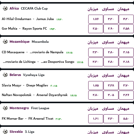
Africa
میزبان
مساوی
میهمان
CECAFA Club Cup
۱.۷۶
۳.۲۰
۴.۲۰
Al-Hilal Omdurman
-
Jamus Juba
۱۶:۳۰
۲.۵۰
۲.۹۰
۲.۵۸
Gor Mahia
-
Rayon Sports FC
۱۹:۳۰
Mozambique
میزبان
مساوی
میهمان
Mocambola
۳.۳۰
۲.۸۰
۲.۱۵
CD Maxaquene
-
Clube Ferroviario de Nampula
۱۶:۱۵
۳.۲۰
۲.۸۰
۲.۱۸
Ferroviario de Lichinga
-
Uniao Desportiva Songo
۱۶:۱۵
Belarus
میزبان
مساوی
میهمان
Vysshaya Liga
۱.۸۵
۳.۲۸
۳.۷۰
Slavia Mozyr
-
Dnepr Mogilev
۲۰:۱۵
۲.۸۰
۳.۰۵
۲.۲۶
Naftan Novopolotsk
-
Arsenal Dzyarzhynsk
۱۸:۱۵
Montenegro
میزبان
مساوی
میهمان
First League
۱.۶۱
۳.۳۰
۵.۵۰
FK Mornar Bar
-
FK Arsenal Tivat
۲۱:۳۰
Slovakia
میزبان
مساوی
میهمان
3. Liga