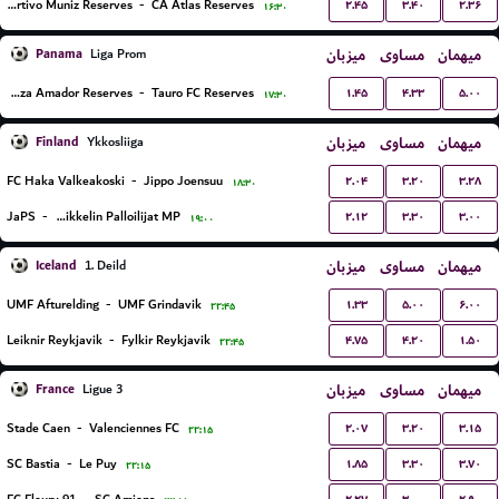
۲.۴۵
۳.۴۰
۲.۳۶
Deportivo Muniz Reserves
-
CA Atlas Reserves
۱۶:۳۰
Panama
میزبان
مساوی
میهمان
Liga Prom
۱.۴۵
۴.۳۳
۵.۰۰
Plaza Amador Reserves
-
Tauro FC Reserves
۱۷:۳۰
Finland
میزبان
مساوی
میهمان
Ykkosliiga
۲.۰۴
۳.۲۰
۳.۲۸
FC Haka Valkeakoski
-
Jippo Joensuu
۱۸:۳۰
۲.۱۲
۳.۳۰
۳.۰۰
JaPS
-
Mikkelin Palloilijat MP
۱۹:۰۰
Iceland
میزبان
مساوی
میهمان
1. Deild
۱.۳۳
۵.۰۰
۶.۰۰
UMF Afturelding
-
UMF Grindavik
۲۲:۴۵
۴.۷۵
۴.۲۰
۱.۵۰
Leiknir Reykjavik
-
Fylkir Reykjavik
۲۲:۴۵
France
میزبان
مساوی
میهمان
Ligue 3
۲.۰۷
۳.۲۰
۳.۱۵
Stade Caen
-
Valenciennes FC
۲۲:۱۵
۱.۸۵
۳.۳۰
۳.۷۰
SC Bastia
-
Le Puy
۲۲:۱۵