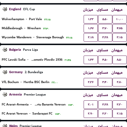
England
میزبان
مساوی
میهمان
EFL Cup
۱.۲۲
۵.۵۰
۱۰.۰۰
Wolverhampton
-
Port Vale
۲۲:۱۵
۱.۶۷
۳.۷۰
۴.۷۵
Middlesbrough
-
Wrexham
۲۲:۳۰
۲.۱۸
۳.۲۸
۳.۱۵
Wycombe Wanderers
-
Stevenage Borough
۲۲:۱۵
Bulgaria
میزبان
مساوی
میهمان
Parva Liga
۱.۳۳
۴.۵۰
۸.۵۰
PFC Levski Sofia
-
PFC Lokomotiv Plovdiv 1936
۲۱:۴۵
Germany
میزبان
مساوی
میهمان
2. Bundesliga
۲.۲۶
۳.۴۰
۲.۸۰
VfL Bochum
-
Hertha BSC Berlin
۲۲:۰۰
Armenia
میزبان
مساوی
میهمان
Premier League
۲.۰۱
۳.۲۸
۳.۲۰
FC Ararat-Armenia
-
FC Urartu Banants Yerevan
۱۸:۳۰
۲.۹۰
۳.۲۰
۲.۱۵
FC Ararat Yerevan
-
Sardarapat FC
۱۸:۳۰
Wales
میزبان
مساوی
میهمان
Premier League