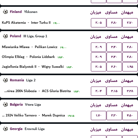
Finland
میزبان
مساوی
میهمان
Ykkonen
۲.۰۵
۳.۸۰
۲.۷۰
KuPS Akatemia
-
Inter Turku II
۱۹:۰۰
Poland
میزبان
مساوی
میهمان
III Liga, Group 1
۲.۰۹
۳.۴۰
۲.۸۰
Mlawianka Mlawa
-
Pelikan Lowicz
۱۹:۰۰
۲.۰۹
۳.۴۰
۲.۸۰
Olimpia Elblag
-
Polonia Lidzbark
۱۸:۳۰
۳.۰۵
۳.۶۰
۱.۹۵
Jagiellonia Bialystok II
-
Wigry Suwalki
۱۸:۳۰
Romania
میزبان
مساوی
میهمان
Liga 2
۲.۰۴
۳.۱۵
۳.۲۸
FC Unirea 2004 Slobozia
-
ACS Gloria Bistrita
۱۸:۳۰
Bulgaria
میزبان
مساوی
میهمان
Vtora Liga
۱.۷۰
۳.۳۰
۴.۵۰
Etar 1924 Veliko Tarnovo
-
Marek Dupnica
۱۹:۱۵
Georgia
میزبان
مساوی
میهمان
Erovnuli Liga