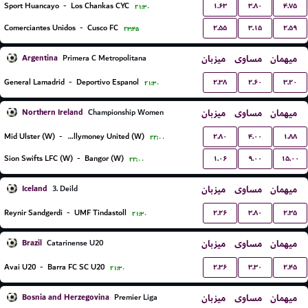
۱.۶۳
۳.۸۰
۴.۷۵
Sport Huancayo
-
Los Chankas CYC
۲۱:۳۰
۲.۵۵
۳.۱۵
۲.۵۹
Comerciantes Unidos
-
Cusco FC
۲۳:۴۵
Argentina
میزبان
مساوی
میهمان
Primera C Metropolitana
۲.۳۸
۲.۶۰
۳.۲۰
General Lamadrid
-
Deportivo Espanol
۲۱:۳۰
Northern Ireland
میزبان
مساوی
میهمان
Championship Women
۲.۸۰
۴.۰۰
۱.۸۸
Mid Ulster (W)
-
Ballymoney United (W)
۲۲:۰۰
۱.۰۶
۹.۰۰
۱۵.۰۰
Sion Swifts LFC (W)
-
Bangor (W)
۲۲:۰۰
Iceland
میزبان
مساوی
میهمان
3. Deild
۲.۲۶
۳.۸۰
۲.۳۵
Reynir Sandgerdi
-
UMF Tindastoll
۲۱:۳۰
Brazil
میزبان
مساوی
میهمان
Catarinense U20
۲.۳۶
۳.۳۰
۲.۴۵
Avai U20
-
Barra FC SC U20
۲۱:۳۰
Bosnia and Herzegovina
میزبان
مساوی
میهمان
Premier Liga