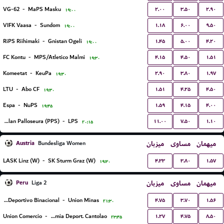
۲.۰۰
۳.۵۰
۲.۹۰
VG-62
-
MaPS Masku
۱۹:۰۰
۱.۱۸
۶.۰۰
۹.۵۰
VIFK Vaasa
-
Sundom
۱۹:۰۰
۱.۴۵
۵.۰۰
۴.۲۰
RiPS Riihimaki
-
Gnistan Ogeli
۱۹:۰۰
۴.۱۵
۴.۵۰
۱.۵۱
FC Kontu
-
MPS/Atletico Malmi
۱۹:۳۰
۲.۹۰
۳.۸۰
۱.۹۷
Komeetat
-
KeuPa
۱۹:۳۰
۱.۵۱
۴.۲۵
۴.۵۰
LTU
-
Abo CF
۱۹:۳۰
۱.۵۹
۴.۱۵
۴.۰۰
Espa
-
NuPS
۱۹:۴۵
۱۱.۰۰
۷.۵۰
۱.۱۰
Pakkalan Palloseura (PPS)
-
LPS
۲۰:۱۵
Austria
میزبان
مساوی
میهمان
Bundesliga Women
۴.۳۳
۳.۸۰
۱.۵۷
LASK Linz (W)
-
SK Sturm Graz (W)
۱۹:۳۰
Peru
میزبان
مساوی
میهمان
Liga 2
۴.۷۵
۳.۷۰
۱.۵۶
EM Deportivo Binacional
-
Union Minas
۲۱:۳۰
۱.۲۷
۴.۷۵
۸.۵۰
Union Comercio
-
Academia Deport. Cantolao
۲۳:۴۵