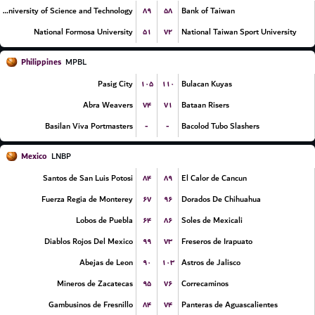
۸۹
۵۸
Chien Hsin University of Science and Technology
Bank of Taiwan
۵۱
۷۲
National Formosa University
National Taiwan Sport University
Philippines
MPBL
۱۰۵
۱۱۰
Pasig City
Bulacan Kuyas
۷۴
۷۱
Abra Weavers
Bataan Risers
-
-
Basilan Viva Portmasters
Bacolod Tubo Slashers
Mexico
LNBP
۸۴
۸۹
Santos de San Luis Potosi
El Calor de Cancun
۶۷
۹۶
Fuerza Regia de Monterey
Dorados De Chihuahua
۶۴
۸۶
Lobos de Puebla
Soles de Mexicali
۹۹
۷۳
Diablos Rojos Del Mexico
Freseros de Irapuato
۹۰
۱۰۳
Abejas de Leon
Astros de Jalisco
۹۵
۷۶
Mineros de Zacatecas
Correcaminos
۸۴
۷۴
Gambusinos de Fresnillo
Panteras de Aguascalientes