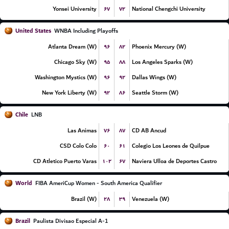
۶۷
۷۲
Yonsei University
National Chengchi University
United States
WNBA Including Playoffs
۹۶
۸۲
Atlanta Dream (W)
Phoenix Mercury (W)
۹۵
۸۸
Chicago Sky (W)
Los Angeles Sparks (W)
۹۶
۹۲
Washington Mystics (W)
Dallas Wings (W)
۹۲
۸۶
New York Liberty (W)
Seattle Storm (W)
Chile
LNB
۷۶
۸۷
Las Animas
CD AB Ancud
۶۰
۶۱
CSD Colo Colo
Colegio Los Leones de Quilpue
۱۰۲
۶۷
CD Atletico Puerto Varas
Naviera Ulloa de Deportes Castro
World
FIBA AmeriCup Women - South America Qualifier
۲۸
۳۹
Brazil (W)
Venezuela (W)
Brazil
Paulista Divisao Especial A-1