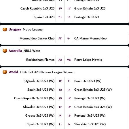
۱۷
۱۳
Czech Republic 3x3 U23
Great Britain 3x3 U23
۲۱
۱۱
Spain 3x3 U23
Portugal 3x3 U23
Uruguay
Metro League
۸۲
۹۰
Montevideo Basket Club
CA Marne Montevideo
Australia
NBL1 West
۸۸
۷۵
Rockingham Flames
Perry Lakes Hawks
World
FIBA 3x3 U23 Nations League Women
۱۴
۶
Uganda 3x3 U23 (W)
Benin 3x3 U23 (W)
۱۸
۱۱
Spain 3x3 U23 (W)
Great Britain 3x3 U23 (W)
۱۷
۱۲
Czech Republic 3x3 U23 (W)
Portugal 3x3 U23 (W)
۱۶
۱۳
Slovakia 3x3 U23 (W)
Great Britain 3x3 U23 (W)
۴
۱۶
Greece 3x3 U23 (W)
Portugal 3x3 U23 (W)
۱۱
۵
Spain 3x3 U23 (W)
Slovakia 3x3 U23 (W)