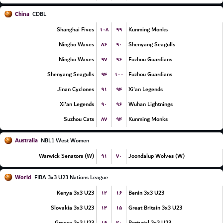
China
CDBL
۱۰۸
۹۹
Shanghai Fives
Kunming Monks
۸۶
۹۰
Ningbo Waves
Shenyang Seagulls
۹۷
۹۶
Ningbo Waves
Fuzhou Guardians
۹۴
۱۰۰
Shenyang Seagulls
Fuzhou Guardians
۹۱
۹۴
Jinan Cyclones
Xi'an Legends
۹۰
۹۶
Xi'an Legends
Wuhan Lightnings
۸۷
۹۴
Suzhou Cats
Kunming Monks
Australia
NBL1 West Women
۹۱
۷۰
Warwick Senators (W)
Joondalup Wolves (W)
World
FIBA 3x3 U23 Nations League
۱۲
۱۶
Kenya 3x3 U23
Benin 3x3 U23
۱۴
۱۵
Slovakia 3x3 U23
Great Britain 3x3 U23
۱۹
۲۰
Greece 3x3 U23
Portugal 3x3 U23