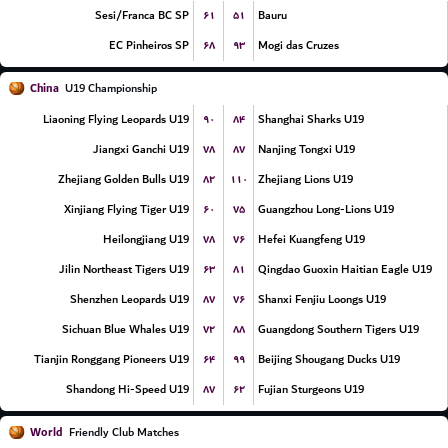
۶۱
۵۱
Sesi/Franca BC SP
Bauru
۶۸
۹۳
EC Pinheiros SP
Mogi das Cruzes
China
U19 Championship
۹۰
۸۴
Liaoning Flying Leopards U19
Shanghai Sharks U19
۷۸
۸۷
Jiangxi Ganchi U19
Nanjing Tongxi U19
۸۲
۱۱۰
Zhejiang Golden Bulls U19
Zhejiang Lions U19
۶۰
۷۵
Xinjiang Flying Tiger U19
Guangzhou Long-Lions U19
۷۸
۷۶
Heilongjiang U19
Hefei Kuangfeng U19
۶۳
۸۱
Jilin Northeast Tigers U19
Qingdao Guoxin Haitian Eagle U19
۸۷
۷۶
Shenzhen Leopards U19
Shanxi Fenjiu Loongs U19
۷۲
۸۸
Sichuan Blue Whales U19
Guangdong Southern Tigers U19
۶۴
۹۹
Tianjin Ronggang Pioneers U19
Beijing Shougang Ducks U19
۸۷
۶۲
Shandong Hi-Speed U19
Fujian Sturgeons U19
World
Friendly Club Matches