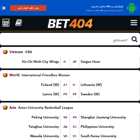
اپلیکیشن بت 404 مختص اندروید
برای دانلود کلیک کنید
(دسترسی آسان و بدون فیلترشکن به سایت)
Vietnam
VBA
۸۰
۸۳
Ho Chi Minh City Wings
Saigon Heat
World
International Friendlies Women
۸۱
۷۰
Finland (W)
Lithuania (W)
۳۷
۳۴
Latvia (W)
Sweden (W)
Asia
Asian University Basketball League
۷۷
۷۹
Peking University
Shanghai Jiaotong University
۸۵
۸۱
Tsinghua University
Philippines University
۷۸
۷۱
Waseda University
South Korea University