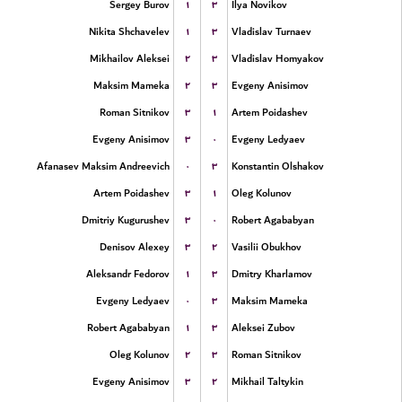
۱
۳
Sergey Burov
Ilya Novikov
۱
۳
Nikita Shchavelev
Vladislav Turnaev
۲
۳
Mikhailov Aleksei
Vladislav Homyakov
۲
۳
Maksim Mameka
Evgeny Anisimov
۳
۱
Roman Sitnikov
Artem Poidashev
۳
۰
Evgeny Anisimov
Evgeny Ledyaev
۰
۳
Afanasev Maksim Andreevich
Konstantin Olshakov
۳
۱
Artem Poidashev
Oleg Kolunov
۳
۰
Dmitriy Kugurushev
Robert Agababyan
۳
۲
Denisov Alexey
Vasilii Obukhov
۱
۳
Aleksandr Fedorov
Dmitry Kharlamov
۰
۳
Evgeny Ledyaev
Maksim Mameka
۱
۳
Robert Agababyan
Aleksei Zubov
۲
۳
Oleg Kolunov
Roman Sitnikov
۳
۲
Evgeny Anisimov
Mikhail Taltykin