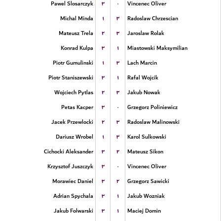
۳
۰
Pawel Slosarczyk
Vincenec Oliver
۱
۳
Michal Minda
Radoslaw Chrzescian
۲
۳
Mateusz Trela
Jaroslaw Rolak
۳
۱
Konrad Kulpa
Miastowski Maksymilian
۱
۳
Piotr Gumulinski
Lach Marcin
۳
۱
Piotr Staniszewski
Rafal Wojcik
۲
۳
Wojciech Pytlas
Jakub Nowak
۳
۰
Petas Kacper
Grzegorz Poliniewicz
۲
۳
Jacek Przewlocki
Radoslaw Malinowski
۱
۳
Dariusz Wrobel
Karol Sulkowski
۳
۲
Cichocki Aleksander
Mateusz Sikon
۳
۰
Krzysztof Juszczyk
Vincenec Oliver
۳
۲
Morawiec Daniel
Grzegorz Sawicki
۳
۱
Adrian Spychala
Jakub Wozniak
۳
۱
Jakub Folwarski
Maciej Domin