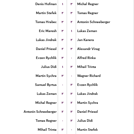
۱
۳
Denis Hofman
Michal Regner
۲
۳
Martin Stefek
Tomas Regner
۳
۲
Tomas Hrabec
Antonin Schneeberger
۳
۱
Eric Maresh
Lukas Zeman
۳
۲
Lukas Jindrak
Jan Kanera
۲
۳
Daniel Priesol
Alexandr Virag
۳
۰
Evzen Rychlik
Alfred Rinka
۱
۳
Julius Didi
Mihail Trinta
۳
۰
Martin Sychra
Wagner Richard
۰
۳
Samuel Byrtus
Evzen Rychlik
۲
۳
Lukas Zeman
Lukas Jindrak
۳
۲
Michal Regner
Martin Sychra
۲
۳
Antonin Schneeberger
Daniel Priesol
۰
۳
Tomas Regner
Julius Didi
۳
۰
Mihail Trinta
Martin Stefek