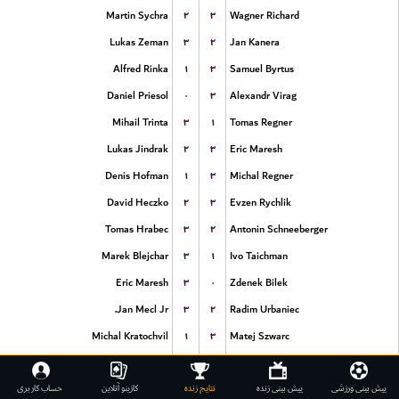
۲
۳
Martin Sychra
Wagner Richard
۳
۲
Lukas Zeman
Jan Kanera
۱
۳
Alfred Rinka
Samuel Byrtus
۰
۳
Daniel Priesol
Alexandr Virag
۳
۱
Mihail Trinta
Tomas Regner
۲
۳
Lukas Jindrak
Eric Maresh
۱
۳
Denis Hofman
Michal Regner
۲
۳
David Heczko
Evzen Rychlik
۳
۲
Tomas Hrabec
Antonin Schneeberger
۳
۱
Marek Blejchar
Ivo Taichman
۳
۰
Eric Maresh
Zdenek Bilek
۳
۲
Jan Mecl Jr.
Radim Urbaniec
۱
۳
Michal Kratochvil
Matej Szwarc
۳
۰
Wagner Richard
Petr Sebera
۳
۲
حساب کاربری
کازینو آنلاین
Lukas Jindrak
نتایج زنده
Lukas Zeman
پیش بینی زنده
پیش بینی ورزشی