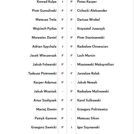
۱
۳
Konrad Kulpa
Petas Kacper
۲
۳
Piotr Gumulinski
Cichocki Aleksander
۲
۳
Mateusz Trela
Dariusz Wrobel
۳
۰
Wojciech Pytlas
Krzysztof Juszczyk
۲
۳
Morawiec Daniel
Piotr Staniszewski
۱
۳
Adrian Spychala
Radoslaw Chrzescian
۲
۳
Jacek Wieczerzak
Lach Marcin
۳
۰
Jakub Folwarski
Miastowski Maksymilian
۳
۲
Tadeusz Piotrowski
Jaroslaw Rolak
۳
۰
Kacper Adamus
Jakub Nowak
۰
۳
Jakub Wozniak
Radoslaw Malinowski
۳
۲
Artur Szoltysek
Karol Sulkowski
۳
۰
Maciej Domin
Grzegorz Poliniewicz
۳
۰
Patryk Gamrot
Mateusz Sikon
۳
۱
Grzegorz Sawicki
Igor Szymanski