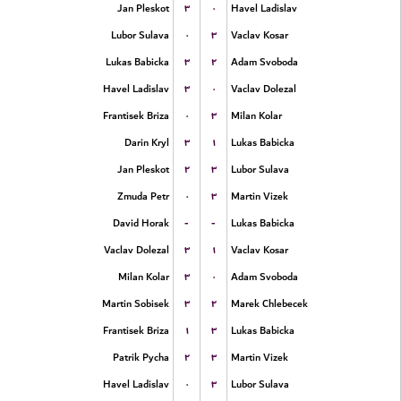
۳
۰
Jan Pleskot
Havel Ladislav
۰
۳
Lubor Sulava
Vaclav Kosar
۳
۲
Lukas Babicka
Adam Svoboda
۳
۰
Havel Ladislav
Vaclav Dolezal
۰
۳
Frantisek Briza
Milan Kolar
۳
۱
Darin Kryl
Lukas Babicka
۲
۳
Jan Pleskot
Lubor Sulava
۰
۳
Zmuda Petr
Martin Vizek
-
-
David Horak
Lukas Babicka
۳
۱
Vaclav Dolezal
Vaclav Kosar
۳
۰
Milan Kolar
Adam Svoboda
۳
۲
Martin Sobisek
Marek Chlebecek
۱
۳
Frantisek Briza
Lukas Babicka
۲
۳
Patrik Pycha
Martin Vizek
۰
۳
Havel Ladislav
Lubor Sulava