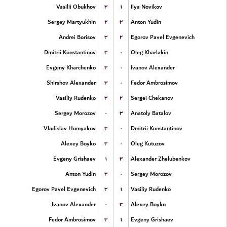
۳
۱
Vasilii Obukhov
Ilya Novikov
۲
۳
Sergey Martyukhin
Anton Yudin
۳
۲
Andrei Borisov
Egorov Pavel Evgenevich
۳
۰
Dmitrii Konstantinov
Oleg Kharlakin
۳
۰
Evgeny Kharchenko
Ivanov Alexander
۳
۰
Shirshov Alexander
Fedor Ambrosimov
۳
۲
Vasiliy Rudenko
Sergei Chekanov
۰
۳
Sergey Morozov
Anatoly Batalov
۳
۰
Vladislav Homyakov
Dmitrii Konstantinov
۳
۰
Alexey Boyko
Oleg Kutuzov
۱
۳
Evgeny Grishaev
Alexander Zhelubenkov
۳
۰
Anton Yudin
Sergey Morozov
۳
۱
Egorov Pavel Evgenevich
Vasiliy Rudenko
۰
۳
Ivanov Alexander
Alexey Boyko
۳
۱
Fedor Ambrosimov
Evgeny Grishaev