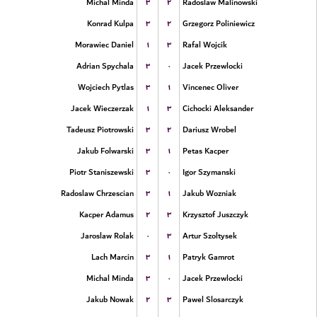
۳
۲
Michal Minda
Radoslaw Malinowski
۳
۲
Konrad Kulpa
Grzegorz Poliniewicz
۱
۳
Morawiec Daniel
Rafal Wojcik
۳
۰
Adrian Spychala
Jacek Przewlocki
۳
۱
Wojciech Pytlas
Vincenec Oliver
۱
۳
Jacek Wieczerzak
Cichocki Aleksander
۳
۲
Tadeusz Piotrowski
Dariusz Wrobel
۳
۱
Jakub Folwarski
Petas Kacper
۳
۰
Piotr Staniszewski
Igor Szymanski
۳
۱
Radoslaw Chrzescian
Jakub Wozniak
۲
۳
Kacper Adamus
Krzysztof Juszczyk
۰
۳
Jaroslaw Rolak
Artur Szoltysek
۳
۱
Lach Marcin
Patryk Gamrot
۳
۰
Michal Minda
Jacek Przewlocki
۲
۳
Jakub Nowak
Pawel Slosarczyk