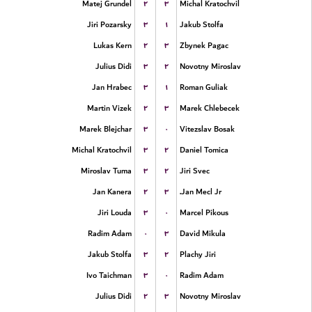
۲
۳
Matej Grundel
Michal Kratochvil
۳
۱
Jiri Pozarsky
Jakub Stolfa
۲
۳
Lukas Kern
Zbynek Pagac
۳
۲
Julius Didi
Novotny Miroslav
۳
۱
Jan Hrabec
Roman Guliak
۲
۳
Martin Vizek
Marek Chlebecek
۳
۰
Marek Blejchar
Vitezslav Bosak
۳
۲
Michal Kratochvil
Daniel Tomica
۳
۲
Miroslav Tuma
Jiri Svec
۲
۳
Jan Kanera
Jan Mecl Jr.
۳
۰
Jiri Louda
Marcel Pikous
۰
۳
Radim Adam
David Mikula
۳
۲
Jakub Stolfa
Plachy Jiri
۳
۰
Ivo Taichman
Radim Adam
۲
۳
Julius Didi
Novotny Miroslav