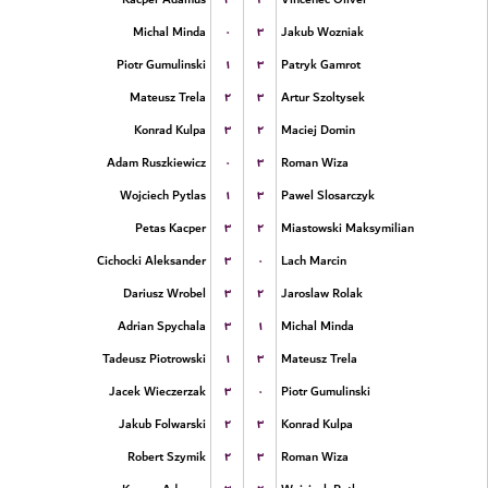
۰
۳
Michal Minda
Jakub Wozniak
۱
۳
Piotr Gumulinski
Patryk Gamrot
۲
۳
Mateusz Trela
Artur Szoltysek
۳
۲
Konrad Kulpa
Maciej Domin
۰
۳
Adam Ruszkiewicz
Roman Wiza
۱
۳
Wojciech Pytlas
Pawel Slosarczyk
۳
۲
Petas Kacper
Miastowski Maksymilian
۳
۰
Cichocki Aleksander
Lach Marcin
۳
۲
Dariusz Wrobel
Jaroslaw Rolak
۳
۱
Adrian Spychala
Michal Minda
۱
۳
Tadeusz Piotrowski
Mateusz Trela
۳
۰
Jacek Wieczerzak
Piotr Gumulinski
۲
۳
Jakub Folwarski
Konrad Kulpa
۲
۳
Robert Szymik
Roman Wiza