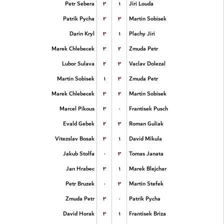
۳
۱
Petr Sebera
Jiri Louda
۲
۳
Patrik Pycha
Martin Sobisek
۳
۱
Darin Kryl
Plachy Jiri
۳
۲
Marek Chlebecek
Zmuda Petr
۲
۳
Lubor Sulava
Vaclav Dolezal
۱
۳
Martin Sobisek
Zmuda Petr
۳
۲
Marek Chlebecek
Martin Sobisek
۳
۰
Marcel Pikous
Frantisek Pusch
۲
۳
Evald Gebek
Roman Guliak
۳
۱
Vitezslav Bosak
David Mikula
۰
۳
Jakub Stolfa
Tomas Janata
۳
۱
Jan Hrabec
Marek Blejchar
۰
۳
Petr Bruzek
Martin Stefek
۳
۰
Zmuda Petr
Patrik Pycha
۳
۱
David Horak
Frantisek Briza