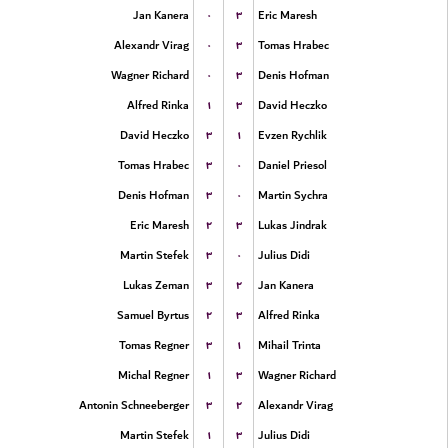
۰
۳
Jan Kanera
Eric Maresh
۰
۳
Alexandr Virag
Tomas Hrabec
۰
۳
Wagner Richard
Denis Hofman
۱
۳
Alfred Rinka
David Heczko
۳
۱
David Heczko
Evzen Rychlik
۳
۰
Tomas Hrabec
Daniel Priesol
۳
۰
Denis Hofman
Martin Sychra
۲
۳
Eric Maresh
Lukas Jindrak
۳
۰
Martin Stefek
Julius Didi
۳
۲
Lukas Zeman
Jan Kanera
۲
۳
Samuel Byrtus
Alfred Rinka
۳
۱
Tomas Regner
Mihail Trinta
۱
۳
Michal Regner
Wagner Richard
۳
۲
Antonin Schneeberger
Alexandr Virag
۱
۳
Martin Stefek
Julius Didi