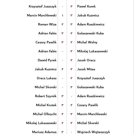
۰
۳
Krzysztof Juszczyk
Pawel Kurek
۱
۳
Marcin Marchlewski
Jakub Kuzmicz
۲
۳
Roman Wiza
Adam Ruszkiewicz
۳
۲
Adrian Fabis
Golaszewski Kuba
۳
۲
Cezary Pawlik
Michal Wolny
۰
۳
Adrian Fabis
Mikolaj Lukaszewski
۰
۳
Dawid Pyrek
Jacek Oracz
۲
۳
Jakub Kuzmicz
Jacek Mitas
۰
۳
Oracz Lukasz
Krzysztof Juszczyk
۰
۳
Michal Skorski
Golaszewski Kuba
۳
۰
Robert Szymik
Adam Ruszkiewicz
۳
۲
Michal Krutak
Cezary Pawlik
۲
۳
Michal Olbrycht
Marcin Marchlewski
۲
۳
Mikolaj Lukaszewski
Michal Skorski
۳
۰
Mariusz Adamus
Wojciech Wojtaszczyk