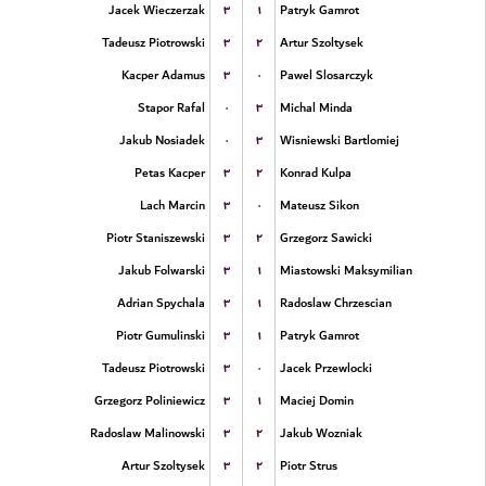
۳
۱
Jacek Wieczerzak
Patryk Gamrot
۳
۲
Tadeusz Piotrowski
Artur Szoltysek
۳
۰
Kacper Adamus
Pawel Slosarczyk
۰
۳
Stapor Rafal
Michal Minda
۰
۳
Jakub Nosiadek
Wisniewski Bartlomiej
۳
۲
Petas Kacper
Konrad Kulpa
۳
۰
Lach Marcin
Mateusz Sikon
۳
۲
Piotr Staniszewski
Grzegorz Sawicki
۳
۱
Jakub Folwarski
Miastowski Maksymilian
۳
۱
Adrian Spychala
Radoslaw Chrzescian
۳
۱
Piotr Gumulinski
Patryk Gamrot
۳
۰
Tadeusz Piotrowski
Jacek Przewlocki
۳
۱
Grzegorz Poliniewicz
Maciej Domin
۳
۲
Radoslaw Malinowski
Jakub Wozniak
۳
۲
Artur Szoltysek
Piotr Strus