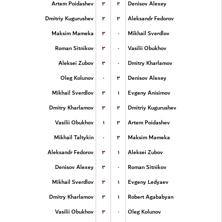
۳
۲
Artem Poidashev
Denisov Alexey
۲
۳
Dmitriy Kugurushev
Aleksandr Fedorov
۳
۰
Maksim Mameka
Mikhail Sverdlov
۳
۰
Roman Sitnikov
Vasilii Obukhov
۳
۰
Aleksei Zubov
Dmitry Kharlamov
۰
۳
Oleg Kolunov
Denisov Alexey
۳
۱
Mikhail Sverdlov
Evgeny Anisimov
۳
۲
Dmitry Kharlamov
Dmitriy Kugurushev
۱
۳
Vasilii Obukhov
Artem Poidashev
۰
۳
Mikhail Taltykin
Maksim Mameka
۳
۱
Aleksandr Fedorov
Aleksei Zubov
۳
۰
Denisov Alexey
Roman Sitnikov
۳
۱
Mikhail Sverdlov
Evgeny Ledyaev
۳
۱
Dmitry Kharlamov
Robert Agababyan
۳
۰
Vasilii Obukhov
Oleg Kolunov