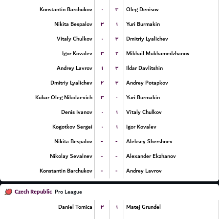
۰
۳
Konstantin Barchukov
Oleg Denisov
۳
۱
Nikita Bespalov
Yuri Burmakin
۰
۳
Vitaly Chulkov
Dmitriy Lyalichev
۳
۲
Igor Kovalev
Mikhail Mukhamedzhanov
۱
۳
Andrey Lavrov
Ildar Davlitshin
۲
۳
Dmitriy Lyalichev
Andrey Potapkov
۳
۰
Kubar Oleg Nikolaevich
Yuri Burmakin
۰
۱
Denis Ivanov
Vitaly Chulkov
۰
۱
Kogotkov Sergei
Igor Kovalev
-
-
Nikita Bespalov
Aleksey Shershnev
-
-
Nikolay Sevalnev
Alexander Ekzhanov
-
-
Konstantin Barchukov
Andrey Lavrov
Czech Republic
Pro League
۳
۱
Daniel Tomica
Matej Grundel