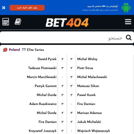
اپلیکیشن بت 404 مختص اندروید
برای دانلود کلیک کنید
(دسترسی آسان و بدون فیلترشکن به سایت)
Poland
TT Elite Series
۲
۳
Dawid Pyrek
Michal Wolny
۳
۲
Tadeusz Piotrowski
Piotr Strus
۰
۳
Marcin Marchlewski
Michal Malachowski
۲
۳
Patryk Gamrot
Mateusz Sikon
۳
۲
Michal Durda
Pawel Kurek
۳
۰
Adam Ruszkiewicz
Fira Damian
۲
۳
Michal Durda
Mariusz Adamus
۳
۲
Fira Damian
Jakub Michalski
۳
۰
Krzysztof Juszczyk
Wojciech Wojtaszczyk