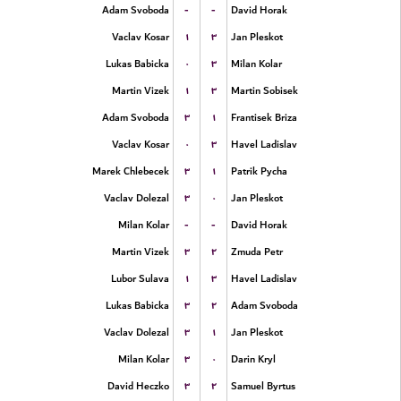
-
-
Adam Svoboda
David Horak
۱
۳
Vaclav Kosar
Jan Pleskot
۰
۳
Lukas Babicka
Milan Kolar
۱
۳
Martin Vizek
Martin Sobisek
۳
۱
Adam Svoboda
Frantisek Briza
۰
۳
Vaclav Kosar
Havel Ladislav
۳
۱
Marek Chlebecek
Patrik Pycha
۳
۰
Vaclav Dolezal
Jan Pleskot
-
-
Milan Kolar
David Horak
۳
۲
Martin Vizek
Zmuda Petr
۱
۳
Lubor Sulava
Havel Ladislav
۳
۲
Lukas Babicka
Adam Svoboda
۳
۱
Vaclav Dolezal
Jan Pleskot
۳
۰
Milan Kolar
Darin Kryl
۳
۲
David Heczko
Samuel Byrtus