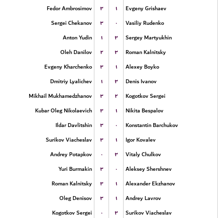
۳
۱
Fedor Ambrosimov
Evgeny Grishaev
۳
۰
Sergei Chekanov
Vasiliy Rudenko
۱
۳
Anton Yudin
Sergey Martyukhin
۲
۳
Oleh Danilov
Roman Kalnitsky
۳
۱
Evgeny Kharchenko
Alexey Boyko
۱
۳
Dmitriy Lyalichev
Denis Ivanov
۳
۲
Mikhail Mukhamedzhanov
Kogotkov Sergei
۳
۱
Kubar Oleg Nikolaevich
Nikita Bespalov
۳
۰
Ildar Davlitshin
Konstantin Barchukov
۳
۱
Surikov Viacheslav
Igor Kovalev
۰
۳
Andrey Potapkov
Vitaly Chulkov
۳
۰
Yuri Burmakin
Aleksey Shershnev
۳
۱
Roman Kalnitsky
Alexander Ekzhanov
۳
۱
Oleg Denisov
Andrey Lavrov
۰
۳
Kogotkov Sergei
Surikov Viacheslav