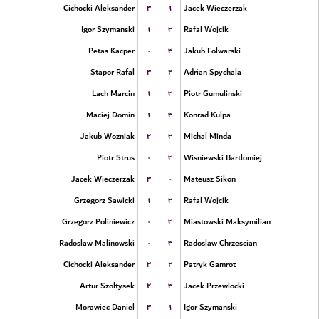
۳
۱
Cichocki Aleksander
Jacek Wieczerzak
۱
۳
Igor Szymanski
Rafal Wojcik
۰
۳
Petas Kacper
Jakub Folwarski
۳
۲
Stapor Rafal
Adrian Spychala
۱
۳
Lach Marcin
Piotr Gumulinski
۱
۳
Maciej Domin
Konrad Kulpa
۲
۳
Jakub Wozniak
Michal Minda
۰
۳
Piotr Strus
Wisniewski Bartlomiej
۳
۰
Jacek Wieczerzak
Mateusz Sikon
۱
۳
Grzegorz Sawicki
Rafal Wojcik
۰
۳
Grzegorz Poliniewicz
Miastowski Maksymilian
۰
۳
Radoslaw Malinowski
Radoslaw Chrzescian
۳
۲
Cichocki Aleksander
Patryk Gamrot
۲
۳
Artur Szoltysek
Jacek Przewlocki
۳
۱
Morawiec Daniel
Igor Szymanski