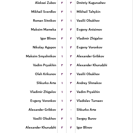
۲
۳
Aleksei Zubov
Dmitriy Kugurushev
۳
۱
Mikhail Sverdlov
Mikhail Taltykin
۳
۱
Roman Sitnikov
Vasilii Obukhov
۲
۳
Maksim Mameka
Evgeny Anisimov
۳
۲
Igor Blinov
Vladimir Zhigalov
۱
۳
Nikolay Agapov
Evgeny Voronkov
۱
۳
Maksim Smyshnikov
Alexander Gribkov
۲
۳
Vadim Pryakhin
Alexander Khurudzhi
۲
۳
Oleh Krikunov
Vasilii Obukhov
۱
۳
Shkurko Arte
Andrey Shmakov
۱
۳
Vladimir Zhigalov
Vadim Pryakhin
۱
۳
Evgeny Voronkov
Vladislav Turnaev
۳
۰
Alexander Gribkov
Shkurko Arte
۳
۱
Vasilii Obukhov
Sergey Burov
۲
۳
Alexander Khurudzhi
Igor Blinov