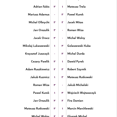
۳
۱
Adrian Fabis
Mateusz Trela
۰
۳
Mariusz Adamus
Pawel Kurek
۳
۲
Michal Olbrycht
Jacek Mitas
۳
۰
Jan Orszulik
Roman Wiza
۳
۰
Jacek Oracz
Michal Wolny
۱
۳
Mikolaj Lukaszewski
Golaszewski Kuba
۰
۳
Krzysztof Juszczyk
Michal Durda
۳
۱
Cezary Pawlik
Dawid Pyrek
۲
۳
Adam Ruszkiewicz
Robert Szymik
۱
۳
Jakub Kuzmicz
Mateusz Rutkowski
۳
۰
Roman Wiza
Jakub Michalski
۱
۳
Pawel Kurek
Wojciech Wojtaszczyk
۳
۲
Jan Orszulik
Fira Damian
۳
۱
Mateusz Rutkowski
Marcin Marchlewski
۲
۳
Michal Wolny
Gluszek Michal