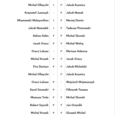
۱
۳
Michal Olbrycht
Jakub Kuzmicz
۰
۳
Krzysztof Juszczyk
Jakub Nowak
۱
۳
Miastowski Maksymilian
Maciej Domin
۱
۳
Jakub Nosiadek
Tadeusz Piotrowski
۲
۳
Adrian Fabis
Michal Skorski
۳
۲
Jacek Oracz
Michal Wolny
۰
۳
Oracz Lukasz
Mariusz Adamus
۳
۲
Michal Krutak
Jacek Oracz
۳
۲
Fira Damian
Jakub Michalski
۰
۳
Michal Olbrycht
Jakub Kuzmicz
۳
۰
Oracz Lukasz
Wojciech Wojtaszczyk
۳
۰
Karol Strowski
Filbrandt Tomasz
۳
۲
Mateusz Trela
Michal Skorski
۳
۲
Robert Szymik
Jan Orszulik
۳
۲
Michal Krutak
Gluszek Michal