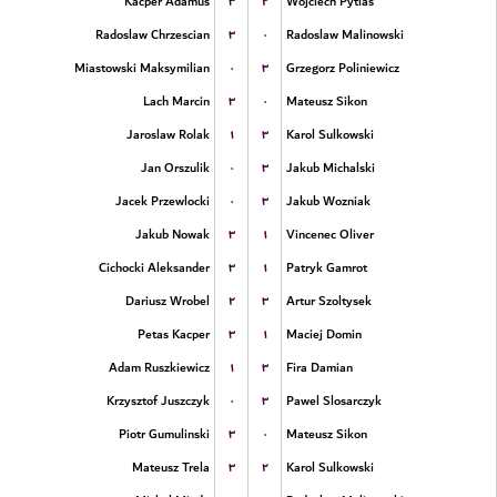
۳
۲
Kacper Adamus
Wojciech Pytlas
۳
۰
Radoslaw Chrzescian
Radoslaw Malinowski
۰
۳
Miastowski Maksymilian
Grzegorz Poliniewicz
۳
۰
Lach Marcin
Mateusz Sikon
۱
۳
Jaroslaw Rolak
Karol Sulkowski
۰
۳
Jan Orszulik
Jakub Michalski
۰
۳
Jacek Przewlocki
Jakub Wozniak
۳
۱
Jakub Nowak
Vincenec Oliver
۳
۱
Cichocki Aleksander
Patryk Gamrot
۲
۳
Dariusz Wrobel
Artur Szoltysek
۳
۱
Petas Kacper
Maciej Domin
۱
۳
Adam Ruszkiewicz
Fira Damian
۰
۳
Krzysztof Juszczyk
Pawel Slosarczyk
۳
۰
Piotr Gumulinski
Mateusz Sikon
۳
۲
Mateusz Trela
Karol Sulkowski