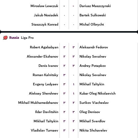
-
-
Miroslaw Lewczuk
Dariusz Maszczynski
۰
۰
Jakub Nosiadek
Bartek Sulkowski
۰
۰
Staszczyk Konrad
Michal Olbrycht
Russia
Liga Pro
۲
۳
Robert Agababyan
Aleksandr Fedorov
۲
۳
Alexander Ekzhanov
Nikolay Sevalnev
۲
۳
Denis Ivanov
Andrey Potapkov
۳
۰
Roman Kalnitsky
Nikolay Sevalnev
۳
۱
Evgeny Ledyaev
Mikhail Taltykin
۳
۱
Aleksey Shershnev
Kubar Oleg Nikolaevich
۳
۲
Mikhail Mukhamedzhanov
Surikov Viacheslav
۲
۳
Ildar Davlitshin
Oleg Denisov
۳
۲
Mikhail Taltykin
Mikhail Sverdlov
۳
۲
Vladislav Turnaev
Nikita Shchavelev