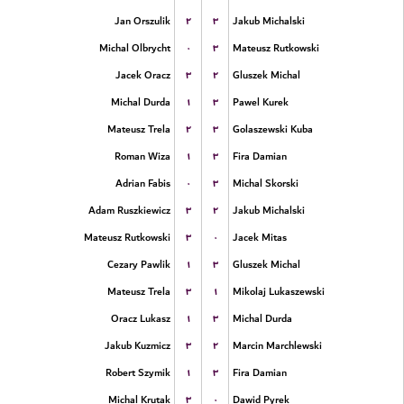
۲
۳
Jan Orszulik
Jakub Michalski
۰
۳
Michal Olbrycht
Mateusz Rutkowski
۳
۲
Jacek Oracz
Gluszek Michal
۱
۳
Michal Durda
Pawel Kurek
۲
۳
Mateusz Trela
Golaszewski Kuba
۱
۳
Roman Wiza
Fira Damian
۰
۳
Adrian Fabis
Michal Skorski
۳
۲
Adam Ruszkiewicz
Jakub Michalski
۳
۰
Mateusz Rutkowski
Jacek Mitas
۱
۳
Cezary Pawlik
Gluszek Michal
۳
۱
Mateusz Trela
Mikolaj Lukaszewski
۱
۳
Oracz Lukasz
Michal Durda
۳
۲
Jakub Kuzmicz
Marcin Marchlewski
۱
۳
Robert Szymik
Fira Damian
۳
۰
Michal Krutak
Dawid Pyrek