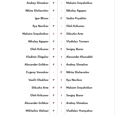
۳
۰
Andrey Shmakov
Maksim Smyshnikov
۳
۰
Nikita Shchavelev
Nikolay Agapov
۰
۳
Igor Blinov
Vadim Pryakhin
۳
۰
Ilya Novikov
Oleh Krikunov
۱
۳
Maksim Smyshnikov
Shkurko Arte
۳
۰
Nikolay Agapov
Vladislav Turnaev
۳
۲
Oleh Krikunov
Sergey Burov
۳
۱
Vladimir Zhigalov
Alexander Khurudzhi
۳
۱
Alexander Gribkov
Andrey Shmakov
۰
۳
Evgeny Voronkov
Nikita Shchavelev
۳
۱
Vasilii Obukhov
Ilya Novikov
۳
۲
Shkurko Arte
Maksim Smyshnikov
۳
۱
Oleh Krikunov
Sergey Burov
۳
۱
Alexander Gribkov
Andrey Shmakov
۳
۰
Mikhailov Aleksei
Vladislav Homyakov