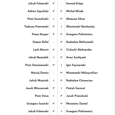
۳
۰
Jakub Folwarski
Konrad Kulpa
۳
۲
Adrian Spychala
Michal Minda
۱
۳
Piotr Gumulinski
Mateusz Sikon
۳
۱
Tadeusz Piotrowski
Wisniewski Bartlomiej
۲
۳
Petas Kacper
Grzegorz Poliniewicz
۰
۳
Stapor Rafal
Radoslaw Malinowski
۲
۳
Lach Marcin
Cichocki Aleksander
۱
۳
Jakub Nosiadek
Artur Szoltysek
۳
۱
Piotr Staniszewski
Igor Szymanski
۰
۳
Maciej Domin
Miastowski Maksymilian
۱
۳
Jakub Wozniak
Radoslaw Chrzescian
۳
۱
Jacek Wieczerzak
Patryk Gamrot
۱
۳
Piotr Strus
Jacek Przewlocki
۳
۲
Grzegorz Sawicki
Morawiec Daniel
۳
۱
Jakub Folwarski
Grzegorz Poliniewicz