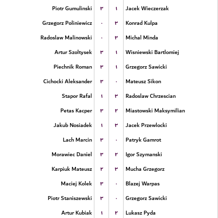
۳
۱
Piotr Gumulinski
Jacek Wieczerzak
۰
۳
Grzegorz Poliniewicz
Konrad Kulpa
۰
۳
Radoslaw Malinowski
Michal Minda
۳
۱
Artur Szoltysek
Wisniewski Bartlomiej
۳
۱
Piechnik Roman
Grzegorz Sawicki
۳
۰
Cichocki Aleksander
Mateusz Sikon
۱
۳
Stapor Rafal
Radoslaw Chrzescian
۳
۲
Petas Kacper
Miastowski Maksymilian
۱
۳
Jakub Nosiadek
Jacek Przewlocki
۳
۰
Lach Marcin
Patryk Gamrot
۳
۲
Morawiec Daniel
Igor Szymanski
۲
۳
Karpiuk Mateusz
Mucha Grzegorz
۳
۰
Maciej Kolek
Blazej Warpas
۳
۰
Piotr Staniszewski
Grzegorz Sawicki
۱
۲
Artur Kubiak
Lukasz Pyda