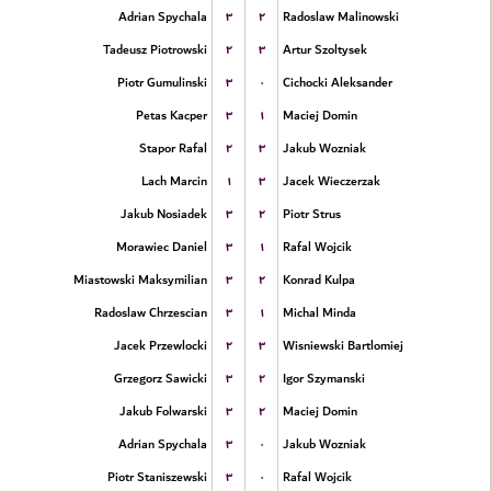
۳
۲
Adrian Spychala
Radoslaw Malinowski
۲
۳
Tadeusz Piotrowski
Artur Szoltysek
۳
۰
Piotr Gumulinski
Cichocki Aleksander
۳
۱
Petas Kacper
Maciej Domin
۲
۳
Stapor Rafal
Jakub Wozniak
۱
۳
Lach Marcin
Jacek Wieczerzak
۳
۲
Jakub Nosiadek
Piotr Strus
۳
۱
Morawiec Daniel
Rafal Wojcik
۳
۲
Miastowski Maksymilian
Konrad Kulpa
۳
۱
Radoslaw Chrzescian
Michal Minda
۲
۳
Jacek Przewlocki
Wisniewski Bartlomiej
۳
۲
Grzegorz Sawicki
Igor Szymanski
۳
۲
Jakub Folwarski
Maciej Domin
۳
۰
Adrian Spychala
Jakub Wozniak
۳
۰
Piotr Staniszewski
Rafal Wojcik