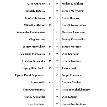
۲
۳
Oleg Kharlakin
Mikhailov Aleksei
۱
۳
Anatoly Batalov
Sergey Martyukhin
۳
۱
Sergei Chekanov
Andrei Borisov
۳
۰
Mikhailov Aleksei
Dmitrii Konstantinov
۰
۳
Alexander Zhelubenkov
Shirshov Alexander
۱
۳
Oleg Kutuzov
Evgeny Kharchenko
۳
۲
Sergey Martyukhin
Sergey Morozov
۲
۳
Vladislav Homyakov
Oleg Kharlakin
۳
۲
Shirshov Alexander
Evgeny Grishaev
۳
۲
Evgeny Kharchenko
Alexey Boyko
۱
۳
Egorov Pavel Evgenevich
Sergei Chekanov
۳
۲
Anton Yudin
Anatoly Batalov
۱
۳
Fedor Ambrosimov
Alexander Zhelubenkov
۱
۳
Ivanov Alexander
Oleg Kutuzov
۰
۳
Oleg Kharlakin
Dmitrii Konstantinov