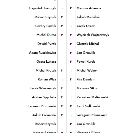
۱
۳
Krzysztof Juszczyk
Mariusz Adamus
۳
۰
Robert Szymik
Jakub Michalski
۳
۱
Cezary Pawlik
Jacek Oracz
۳
۲
Michal Durda
Wojciech Wojtaszczyk
۰
۳
Dawid Pyrek
Gluszek Michal
۰
۳
Adam Ruszkiewicz
Jan Orszulik
۰
۳
Oracz Lukasz
Pawel Kurek
۳
۱
Michal Krutak
Michal Wolny
۱
۳
Roman Wiza
Fira Damian
۳
۰
Jacek Wieczerzak
Mateusz Sikon
۳
۱
Adrian Spychala
Radoslaw Malinowski
۳
۲
Tadeusz Piotrowski
Karol Sulkowski
۳
۱
Jakub Folwarski
Grzegorz Poliniewicz
۰
۳
Robert Szymik
Jan Orszulik
۳
۲
Kacper Adamus
Vincenec Oliver