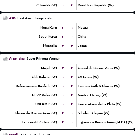
۰
۳
Colombia (W)
Dominican Republic (W)
Asia
East Asia Championship
۳
۱
Hong Kong
Macau
۳
۰
South Korea
China
۲
۳
Mongolia
Japan
Argentina
Super Primera Women
۲
۳
Mupol (W)
Ciudad de Buenos Aires (W)
۱
۳
Club Italiano (W)
CA Lanus (W)
۱
۳
Defensores de Banfield (W)
Harrods Gath & Chaves (W)
۰
۳
GEVP Voley (W)
Nautico Hacoaj (W)
۱
۳
UNLAM B (W)
Universitario de La Plata (W)
۳
۰
Glorias de Buenos Aires (W)
Scholem Aleijem (W)
۳
۰
Estudiantil Porteno (W)
Gimnasia y Esgrima de Buenos Aires (GEBA) (W)