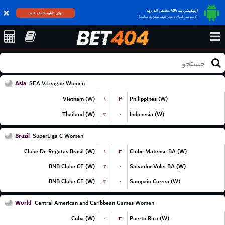
اپلیکیشن بت 404 مختص اندروید
برای دانلود کلیک کنید
(دسترسی آسان و بدون فیلترشکن به سایت)
Asia
SEA V.League Women
۱
۳
Vietnam (W)
Philippines (W)
۳
۰
Thailand (W)
Indonesia (W)
Brazil
SuperLiga C Women
۱
۳
Clube De Regatas Brasil (W)
Clube Matense BA (W)
۲
۰
BNB Clube CE (W)
Salvador Volei BA (W)
۳
۰
BNB Clube CE (W)
Sampaio Correa (W)
World
Central American and Caribbean Games Women
۰
۳
Cuba (W)
Puerto Rico (W)