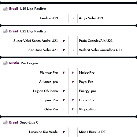
Brazil
U19 Liga Paulista
۰
۱
Jandira U19
Aruja Volei U19
Brazil
U21 Liga Paulista
۳
۰
Super Volei Santo Andre U21
Praia Grande/Alp U21
۳
۱
Sao Jose Volei U21
Vedacit Volei Guarulhos U21
Russia
Pro League
۲
۳
Plamya-Pro
Molot-Pro
۰
۳
Alliance-pro
Payp-Pro
۳
۰
Legion Obuhovo
Energy-pro
۳
۲
Empire-Pro
Lions-Pro
۱
۳
Orly-Pro
Vityaz-Pro
Brazil
SuperLiga C
۳
۰
Lucas de Rio Verde
Minas Brasilia DF