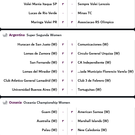
۳
۰
Volei Mania Itaqua SP
Sempre Volei Lencois
۰
۰
Lucas de Rio Verde
Minas TC
۲
۳
Maringa Volei PR
Associacao RS Olimpico
Argentina
Super Segunda Women
۳
۱
Huracan de San Justo (W)
Comunicaciones (W)
۳
۲
Lomas de Zamora (W)
Circulo General Urquiza (W)
۲
۳
San Fernando (W)
CA Independiente (W)
۱
۳
Lomas del Mirador (W)
La Patriada Municipio Florencio Varela (W)
۳
۱
Club Atletico General Lamadrid (W)
Club 3 de Febrero (W)
۳
۰
Universidad Buenos Aires (W)
Tortuguitas (W)
Oceania
Oceania Championship Women
۰
۳
Guam (W)
American Samoa (W)
۳
۰
Australia (W)
Marshall Islands (W)
۰
۳
Palau (W)
New Caledonia (W)