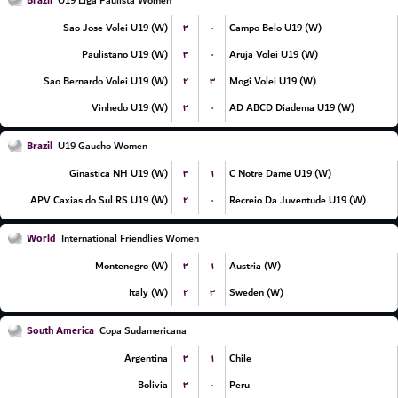
Brazil
U19 Liga Paulista Women
۳
۰
Sao Jose Volei U19 (W)
Campo Belo U19 (W)
۳
۰
Paulistano U19 (W)
Aruja Volei U19 (W)
۲
۳
Sao Bernardo Volei U19 (W)
Mogi Volei U19 (W)
۳
۰
Vinhedo U19 (W)
AD ABCD Diadema U19 (W)
Brazil
U19 Gaucho Women
۳
۱
Ginastica NH U19 (W)
C Notre Dame U19 (W)
۲
۰
APV Caxias do Sul RS U19 (W)
Recreio Da Juventude U19 (W)
World
International Friendlies Women
۳
۱
Montenegro (W)
Austria (W)
۲
۳
Italy (W)
Sweden (W)
South America
Copa Sudamericana
۳
۱
Argentina
Chile
۳
۰
Bolivia
Peru