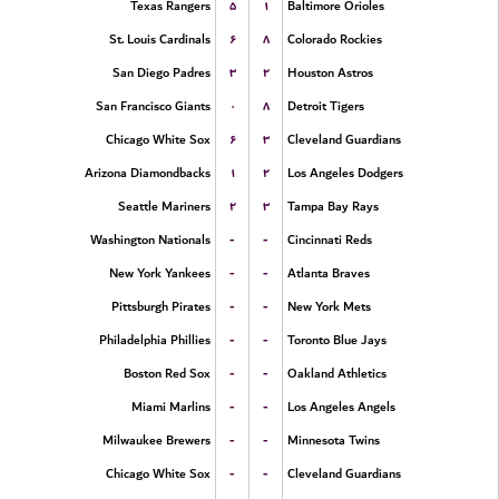
۵
۱
Texas Rangers
Baltimore Orioles
۶
۸
St. Louis Cardinals
Colorado Rockies
۳
۲
San Diego Padres
Houston Astros
۰
۸
San Francisco Giants
Detroit Tigers
۶
۳
Chicago White Sox
Cleveland Guardians
۱
۲
Arizona Diamondbacks
Los Angeles Dodgers
۲
۳
Seattle Mariners
Tampa Bay Rays
-
-
Washington Nationals
Cincinnati Reds
-
-
New York Yankees
Atlanta Braves
-
-
Pittsburgh Pirates
New York Mets
-
-
Philadelphia Phillies
Toronto Blue Jays
-
-
Boston Red Sox
Oakland Athletics
-
-
Miami Marlins
Los Angeles Angels
-
-
Milwaukee Brewers
Minnesota Twins
-
-
Chicago White Sox
Cleveland Guardians