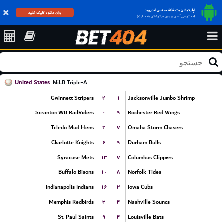
اپلیکیشن بت 404 مختص اندروید
برای دانلود کلیک کنید
(دسترسی آسان و بدون فیلترشکن به سایت)
United States
MiLB Triple-A
۴
۱
Gwinnett Stripers
Jacksonville Jumbo Shrimp
۰
۹
Scranton WB RailRiders
Rochester Red Wings
۲
۷
Toledo Mud Hens
Omaha Storm Chasers
۶
۹
Charlotte Knights
Durham Bulls
۱۳
۷
Syracuse Mets
Columbus Clippers
۱۰
۸
Buffalo Bisons
Norfolk Tides
۱۶
۳
Indianapolis Indians
Iowa Cubs
۳
۴
Memphis Redbirds
Nashville Sounds
۹
۴
St. Paul Saints
Louisville Bats