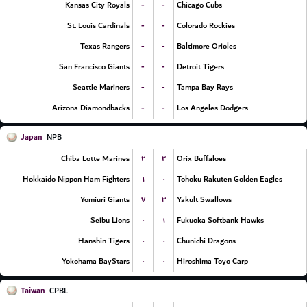
-
-
Kansas City Royals
Chicago Cubs
-
-
St. Louis Cardinals
Colorado Rockies
-
-
Texas Rangers
Baltimore Orioles
-
-
San Francisco Giants
Detroit Tigers
-
-
Seattle Mariners
Tampa Bay Rays
-
-
Arizona Diamondbacks
Los Angeles Dodgers
Japan
NPB
۲
۲
Chiba Lotte Marines
Orix Buffaloes
۱
۰
Hokkaido Nippon Ham Fighters
Tohoku Rakuten Golden Eagles
۷
۳
Yomiuri Giants
Yakult Swallows
۰
۱
Seibu Lions
Fukuoka Softbank Hawks
۰
۰
Hanshin Tigers
Chunichi Dragons
۰
۰
Yokohama BayStars
Hiroshima Toyo Carp
Taiwan
CPBL