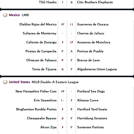
۱
۵
TSG Hawks
Citic Brothers Elephants
Mexico
LMB
۱۳
۱۱
Diablos Rojos del Mexico
Guerreros de Oaxaca
۰
۰
Sultanes de Monterrey
Charros de Jalisco
۶
۱۲
Caliente de Durango
Aceseros de Monclova
۳
۸
Piratas de Campeche
Pericos de Puebla
۴
۲
Olmecas de Tabasco
Bravos de Leon
۵
۲
Toros de Tijuana
Algodoneros Union Laguna
United States
MiLB Double-A Eastern League
۱۴
۰
New Hampshire Fisher Cats
Portland Sea Dogs
۱۰
۶
Erie Seawolves
Altoona Curve
۶
۴
Binghamton Rumble Ponies
Hartford Yard Goats
۵
۲
Chesapeake Baysox
Harrisburg Senators
۶
۳
Akron Zips
Somerset Patriots