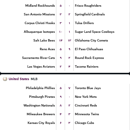
۵
۰
Midland Rockhounds
Frisco Roughriders
۳
۲
San Antonio Missions
Springfield Cardinals
۳
۱
Corpus Christi Hooks
Tulsa Drillers
۱۰
۱
Albuquerque Isotopes
Sugar Land Space Cowboys
۱۴
۱۳
Salt Lake Bees
Oklahoma City Comets
۵
۹
Reno Aces
El Paso Chihuahuas
۹
۲
Sacramento River Cats
Round Rock Express
۲
۴
Las Vegas Aviators
Tacoma Rainiers
United States
MLB
۵
۷
Philadelphia Phillies
Toronto Blue Jays
۹
۰
Pittsburgh Pirates
New York Mets
۸
۲
Washington Nationals
Cincinnati Reds
۴
۳
Milwaukee Brewers
Minnesota Twins
۶
۳
Kansas City Royals
Chicago Cubs